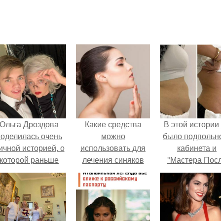
Ольга Дроздова
Какие средства
В этой истории
поделилась очень
можно
было подпольн
ичной историей, о
использовать для
кабинета и
которой раньше
лечения синяков
"Мастера Пос
очти не говорила.
под глазами
Двухнедельн
Курсов".