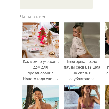
Читайте также
Как можно украсить
Блогерша после
дом для
паузы снова вышла
празднования
на связь и
л
Нового года свиньи
опубликовала
свежую серию
п
кадров из спальни.