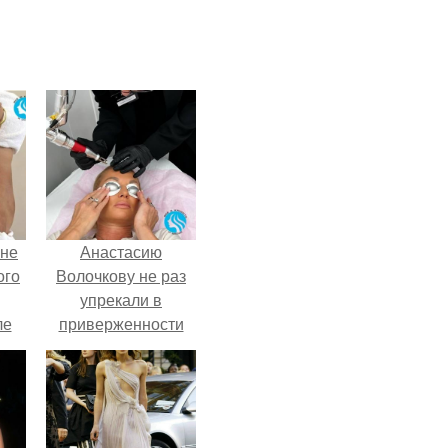
 не
Анастасию
ого
Волочкову не раз
упрекали в
ле
приверженности
ых
устаревшим бьюти -
процедурам.