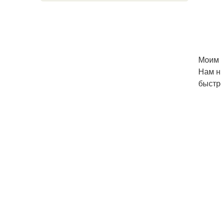
Моим г
Нам н
быстр