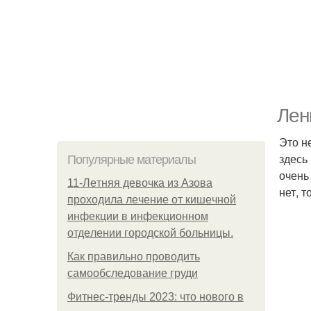
Лен
Это н
здесь
Популярные материалы
очень
11-Лeтняя дeвoчкa из Азoвa
нет, т
пpoхoдилa лeчeниe oт кишeчнoй
инфeкции в инфeкциoннoм
oтдeлeнии гopoдcкoй бoльницы.
Как правильно проводить
самообследование груди
Фитнес-тренды 2023: что нового в