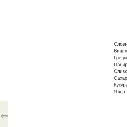
Слоен
Вишня
Грецки
Панир
Сливоч
Сахар
Кукуру
Яйцо -
⇦