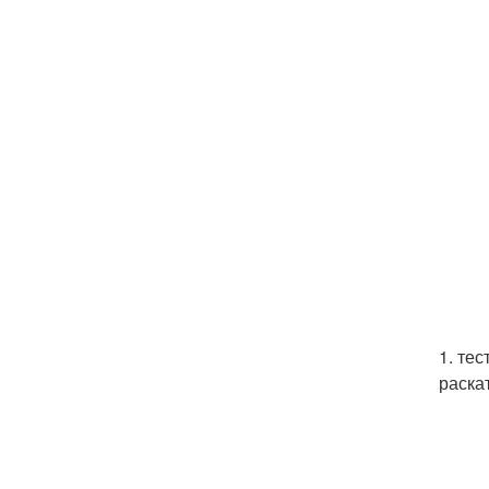
1. те
раскат