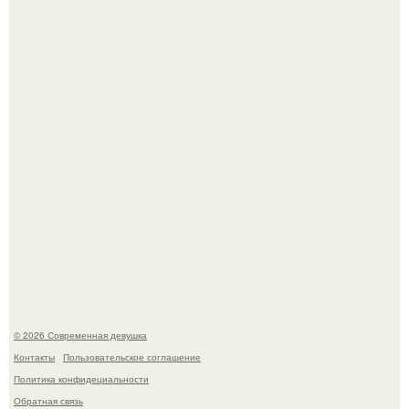
Девон аоки в роли суки в фильме "Двойной Форсаж"
(2003) стала одной из самых ярких и запоминающихся
героинь всей франшизы.
Настя Макаревич и её бывший супруг поженились на
борту круизного лайнера.
© 2026 Современная девушка
Контакты
Пользовательское соглашение
Политика конфидециальности
Обратная связь