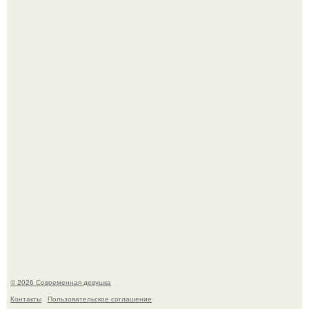
Мужчины с умными и образованными супругами реже
сталкиваются с внезапной смертью, заявила эксперт
воз.
Мы привыкли считать сахар обычной и безобидной
частью ежедневного рациона.
© 2026 Современная девушка
Контакты
Пользовательское соглашение