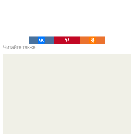
Читайте также
Женщина из Санкт-петербурга с нетерпением концерта
Григория лепса ждала.