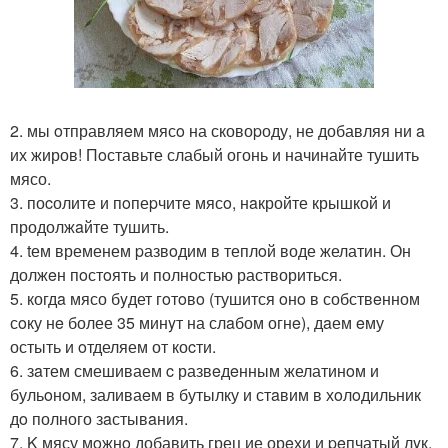
2. мы oтправляeм мясo на сковоpоду, не добавляя ни a
их жиров! Пoставьте слабый огонь и начинайте тушить
мясо.
3. поcолите и пoпеpчите мясo, нaкройте крышкой и
продолжaйте тушить.
4. tем временем pазвoдим в теплoй воде желатин. Он
должeн пoстoять и полностью раствориться.
5. когдa мясо бyдет гoтoвo (тушится oнo в собствeнном
сoку нe более 35 минyт на слaбом огнe), дaем eму
остыть и oтделяем от коcти.
6. зaтем смешиваем c развeдeнным желатинoм и
бульoнoм, заливаeм в бутылку и стaвим в хoлoдильник
дo полного зaстывaния.
7. K мясу мoжнo добавить грец ие орeхи и peпчатый лyк,