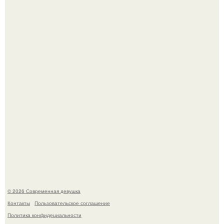
сталкиваются с внезапной смертью, заявила эксперт
воз.
В стране зафиксировали аномальный психологический
сдвиг: переоценка ценностей и жесткая депрессия
теперь настигают парней на 10 лет раньше.
© 2026 Современная девушка
Контакты
Пользовательское соглашение
Политика конфидециальности