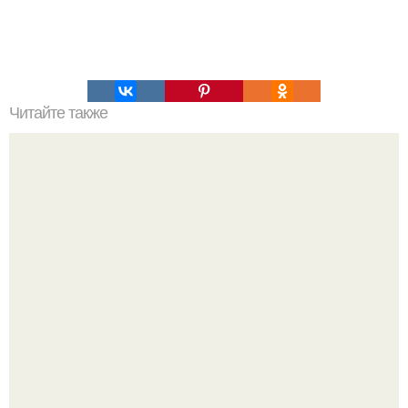
Читайте также
Становимся моложе! Через две - три недели вы будете
моложе на два - три года!