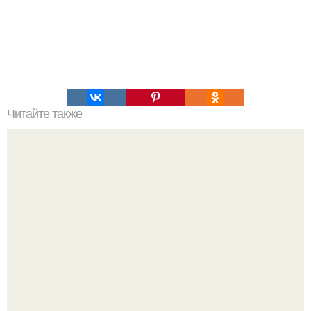
Читайте также
Чудесный напиток травника из Китая.