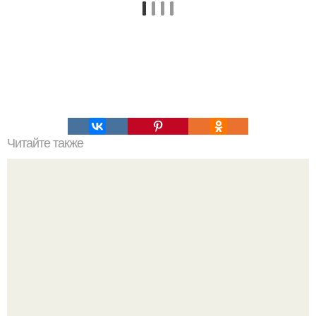
Читайте также
Шестидневная диета. 8. 00 - чашка чая/кофе без сахара.