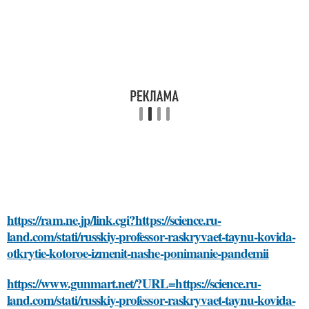
https://ram.ne.jp/link.cgi?https://science.ru-
land.com/stati/russkiy-professor-raskryvaet-taynu-kovida-
otkrytie-kotoroe-izmenit-nashe-ponimanie-pandemii
https://www.gunmart.net/?URL=https://science.ru-
land.com/stati/russkiy-professor-raskryvaet-taynu-kovida-