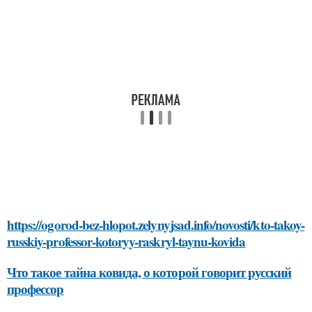
https://ogorod-bez-hlopot.zelynyjsad.info/novosti/kto-takoy-
russkiy-professor-kotoryy-raskryl-taynu-kovida
Что такое тайна ковида, о которой говорит русский
профессор