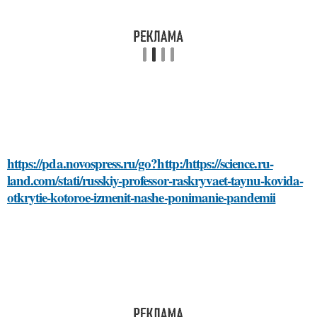
https://pda.novospress.ru/go?http:/https://science.ru-
land.com/stati/russkiy-professor-raskryvaet-taynu-kovida-
otkrytie-kotoroe-izmenit-nashe-ponimanie-pandemii