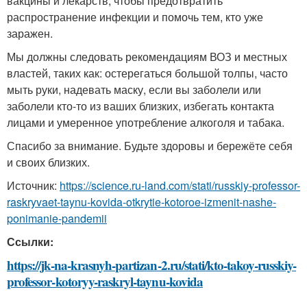
вакцины и лекарств, чтобы предотвратить
распространение инфекции и помочь тем, кто уже
заражен.
Мы должны следовать рекомендациям ВОЗ и местных
властей, таких как: остерегаться большой толпы, часто
мыть руки, надевать маску, если вы заболели или
заболели кто-то из ваших близких, избегать контакта
лицами и умеренное употребление алкоголя и табака.
Спасибо за внимание. Будьте здоровы и бережёте себя
и своих близких.
Источник:
https://science.ru-land.com/stati/russkiy-professor-
raskryvaet-taynu-kovida-otkrytie-kotoroe-izmenit-nashe-
ponimanie-pandemii
Ссылки:
https://jk-na-krasnyh-partizan-2.ru/stati/kto-takoy-russkiy-
professor-kotoryy-raskryl-taynu-kovida