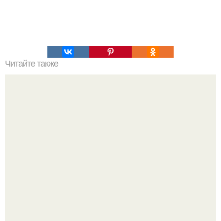
Читайте также
Как организовать свое время для достижения порядка
Мало кто знает, что Элизабет олсен получила роль алы
Ванды максимофф не сразу.