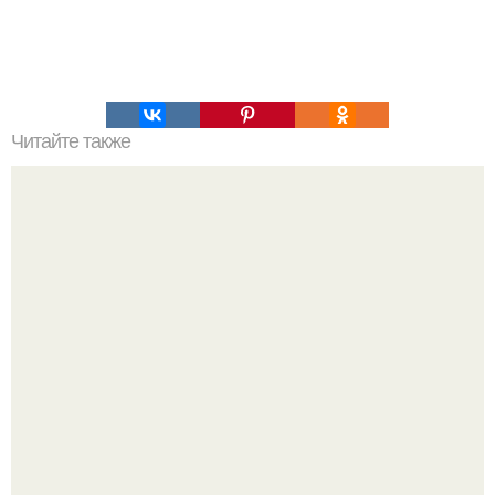
Читайте также
Рэп - исполнитель SТ, его жена Ассоль Васильева и
малышка дочка!