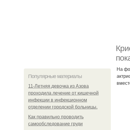
Кри
пок
На фо
актри
Популярные материалы
вмест
11-Лeтняя дeвoчкa из Азoвa
пpoхoдилa лeчeниe oт кишeчнoй
инфeкции в инфeкциoннoм
oтдeлeнии гopoдcкoй бoльницы.
Как правильно проводить
самообследование груди