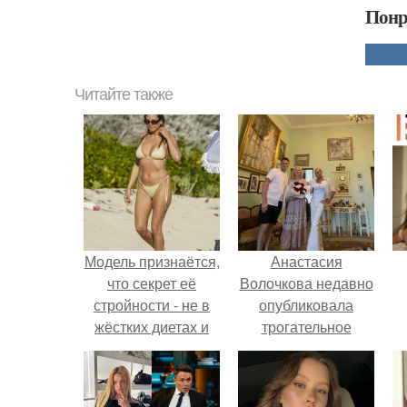
Понр
Читайте также
Модель признаётся,
Анастасия
что секрет её
Волочкова недавно
стройности - не в
опубликовала
жёстких диетах и
трогательное
изматывающих
совместное фото
тренировках, а в
со своей мамой, к
регулярном
которой она