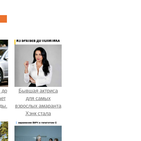
 до
Бывшая актриса
ает
для самых
ды.
взрослых амаранта
Хэнк стала
сенатором в
Колумбии.