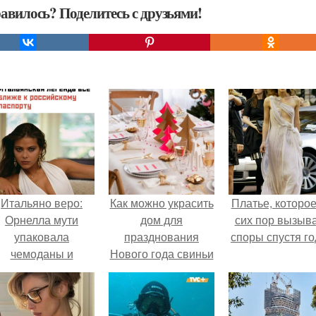
авилось? Поделитесь с друзьями!
Итальяно веро:
Как можно украсить
Платье, которое
Орнелла мути
дом для
сих пор вызыв
упаковала
празднования
споры спустя го
чемоданы и
Нового года свиньи
готовится
обзавестись
красным