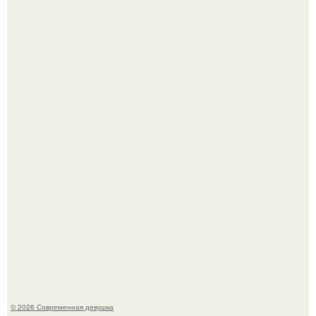
Лишь в том случае, если есть в истории моды идеал, то
это Синди Кроуфорд.
Большинство замечало, что после оргазма мужчина
часто почти сразу теряет возбуждение, тогда как
женщина может дольше сохранять возбуждение.
© 2026 Современная девушка