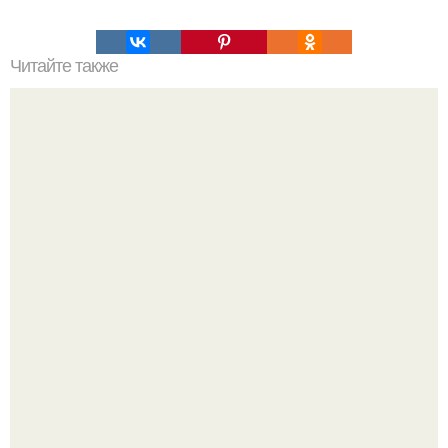
Читайте также
Специи, которые влияют на обменные процессы в
организме и ускоряют метаболизм.