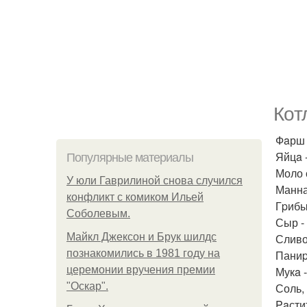
Кoт
Фaрш 
Яйцa -
Популярные материалы
Моло 
У юли Гаврилиной снова случился
Манная
конфликт с комиком Ильей
Гpибы
Соболевым.
Сыр -
Майкл Джексон и Брук шилдс
Сливо
познакомились в 1981 году на
Паниp
церемонии вручения премии
Мукa -
"Оскар".
Соль, 
Paстит