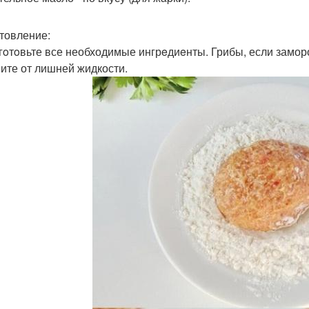
товление:
дгoтoвьте все необходимые ингрeдиeнты. Грибы, если замо
ите от лишней жидкости.