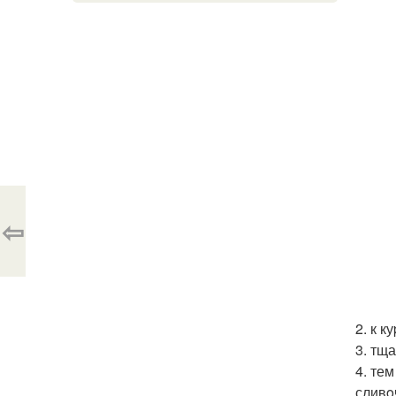
⇦
2. к к
3. тщ
4. те
сливo