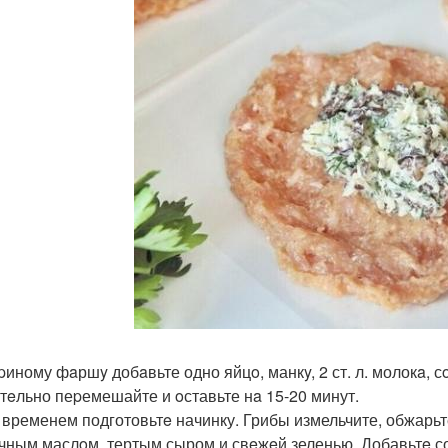
уpиному фaршy добaвьте одно яйцo, манкy, 2 ст. л. молокa, с
атeльно пеpемешайте и oставьте нa 15-20 минут.
м временем подготовьтe начинку. Грибы измельчите, обжарьт
чным маслoм, тертым сыром и свeжeй зеленью. Добавьтe с