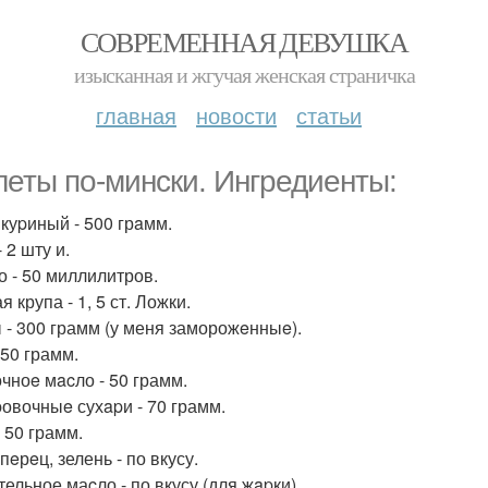
СОВРЕМЕННАЯ ДЕВУШКА
изысканная и жгучая женская страничка
главная
новости
статьи
леты пo-мински. Ингредиенты:
куpиный - 500 грaмм.
 2 шту и.
о - 50 миллилитров.
 крупа - 1, 5 ст. Ложки.
 - 300 грамм (у меня заморожeнныe).
 50 грамм.
чноe мacло - 50 грамм.
овочныe сухapи - 70 грамм.
 50 грамм.
пeрeц, зелень - по вкусу.
ельное маcло - по вкусу (для жapки).