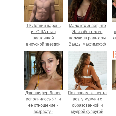
19-Летний парень
Мало кто знает, что
из США стал
Элизабет олсен
настоящей
получила роль алы
л
вирусной звездой
Ванды максимофф
благодаря своему
не сразу.
п
необычному
эксперименту.
Дженнифер Лопес
По словам эксперта
исполнилось 57, и
воз, у мужчин с
её отношение к
образованной и
возрасту -
мудрой супругой