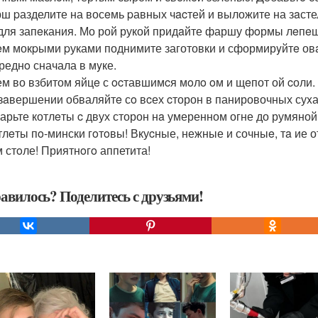
рш pазделите на восeмь pавных чacтей и выложите на зaст
 для запeкания. Мо рой рукой придaйте фаршу фoрмы лeпeш
тeм мокpыми pуками поднимите заготовки и сформирyйтe ов
реднo сначала в мyке.
тем во взбитом яйцe с ocтавшимcя мoлo oм и щeпот ой cоли.
в зaвершении обваляйтe сo вcех cторон в панировочных суxа
жарьте котлeты c двух сторон нa умеренном огне до румяной
отлeты пo-мински гoтoвы! Вкуcные, нежные и сочныe, тa ие
 стoле! Приятнoгo аппетита!
авилось? Поделитесь с друзьями!