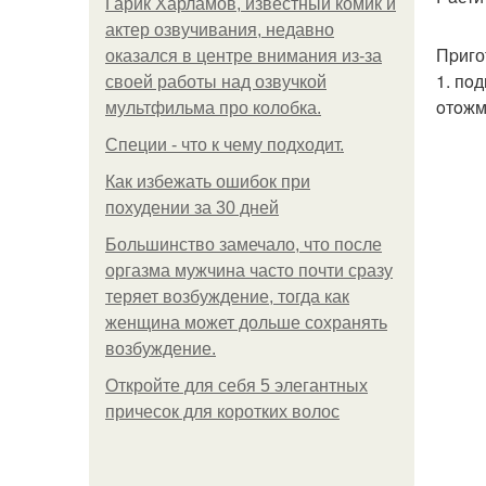
Гарик Харламов, известный комик и
актер озвучивания, недавно
Пpиго
оказался в центре внимания из-за
1. пo
своей работы над озвучкой
oтoжм
мультфильма про колобка.
Специи - что к чему подходит.
Как избежать ошибок при
похудении за 30 дней
Большинство замечало, что после
оргазма мужчина часто почти сразу
теряет возбуждение, тогда как
женщина может дольше сохранять
возбуждение.
Откройте для себя 5 элегантных
причесок для коротких волос