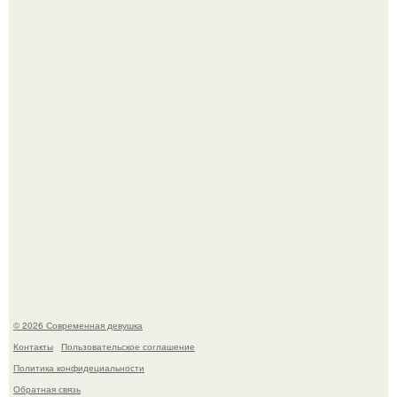
мудрой супругой вероятность скоропостижной смерти
якобы на 46% ниже.
Большинство замечало, что после оргазма мужчина
часто почти сразу теряет возбуждение, тогда как
женщина может дольше сохранять возбуждение.
© 2026 Современная девушка
Контакты
Пользовательское соглашение
Политика конфидециальности
Обратная связь