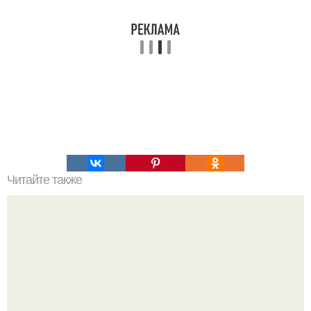
Читайте также
Упражнения для ягодиц - как накачать ягодичные