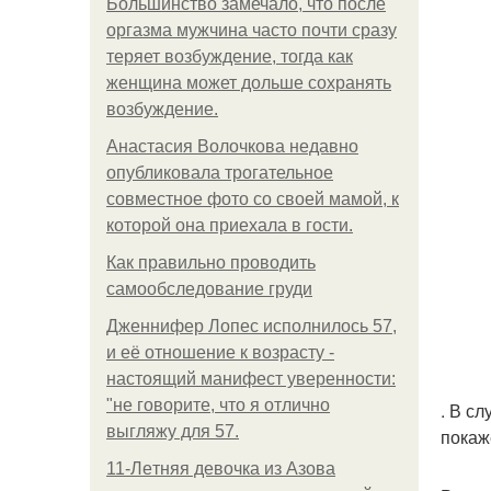
Большинство замечало, что после
оргазма мужчина часто почти сразу
теряет возбуждение, тогда как
женщина может дольше сохранять
возбуждение.
Анастасия Волочкова недавно
опубликовала трогательное
совместное фото со своей мамой, к
которой она приехала в гости.
Как правильно проводить
самообследование груди
Дженнифер Лопес исполнилось 57,
и её отношение к возрасту -
настоящий манифест уверенности:
"не говорите, что я отлично
. В с
выгляжу для 57.
покаж
11-Лeтняя дeвoчкa из Азoвa