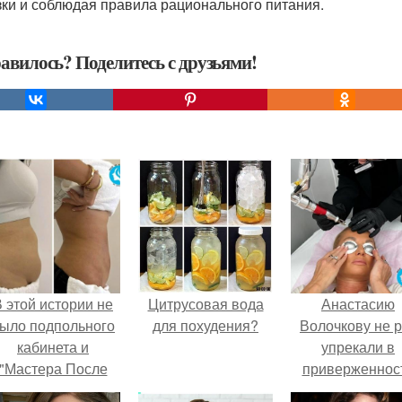
зки и соблюдая правила рационального питания.
авилось? Поделитесь с друзьями!
 этой истории не
Цитрусовая вода
Анастасию
ыло подпольного
для похудения?
Волочкову не р
кабинета и
упрекали в
"Мастера После
приверженнос
Двухнедельных
устаревшим бью