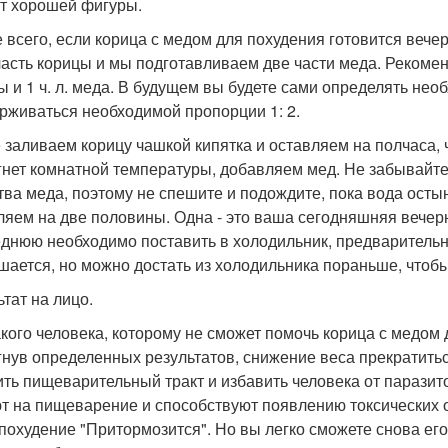
т хорошей фигуры.
 всего, если корица с медом для похудения готовится вече
часть корицы и мы подготавливаем две части меда. Рекоменду
ы и 1 ч. л. меда. В будущем вы будете сами определять нео
рживаться необходимой пропорции 1: 2.
 заливаем корицу чашкой кипятка и оставляем на полчаса, ч
гнет комнатной температуры, добавляем мед. Не забывайте
тва меда, поэтому не спешите и подождите, пока вода ост
ляем на две половины. Одна - это ваша сегодняшняя вечерня
днюю необходимо поставить в холодильник, предварительн
шается, но можно достать из холодильника пораньше, чтоб
ьтат на лицо.
акого человека, которому не сможет помочь корица с медом 
гнув определенных результатов, снижение веса прекратиться
ить пищеварительный тракт и избавить человека от паразито
т на пищеварение и способствуют появлению токсических о
похудение "Притормозится". Но вы легко сможете снова ег