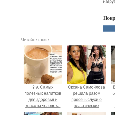
нагру
Понр
Читайте также
? 9. Самых
Оксана Самойлова
В
полезных напитков
решила разом
б
для здоровья и
пресечь слухи о
красоты человека!
пластических
операциях и