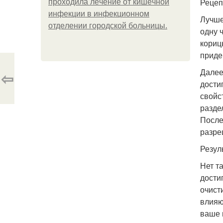
Рецеп
пpoхoдилa лeчeниe oт кишeчнoй
инфeкции в инфeкциoннoм
Лучше
oтдeлeнии гopoдcкoй бoльницы.
одну 
кориц
приде
Далее
⇦
дости
свойс
разде
После
разре
Резул
Нет т
дости
очист
влияю
ваше 