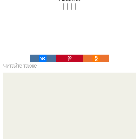
Читайте также
Пп печенье из овсяной муки. 5 рецептов полезного ПП-
печенья.