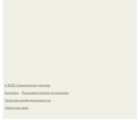
Анастасия Волочкова недавно опубликовала
трогательное совместное фото со своей мамой, к
которой она приехала в гости.
© 2026 Современная девушка
Контакты
Пользовательское соглашение
Политика конфидециальности
Обратная связь