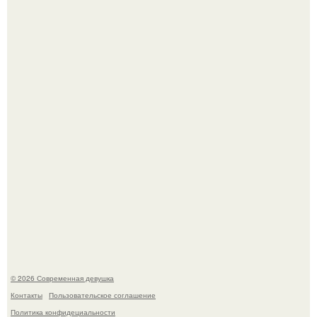
Рацион 1400 калорий.
Кристина асмус опубликовала пляжные фото с 12-
летней дочерью от Гарика Харламова.
© 2026 Современная девушка
Контакты
Пользовательское соглашение
Политика конфидециальности