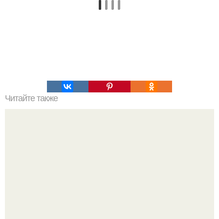
Читайте также
Каст утверждённых актёров в новом сериале "Гарри
Поттер".