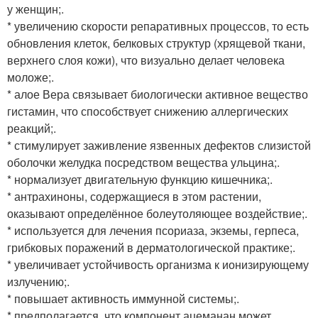
у женщин;.
* увеличению скорости репаративных процессов, то есть
обновления клеток, белковых структур (хрящевой ткани,
верхнего слоя кожи), что визуально делает человека
моложе;.
* алое Вера связывает биологически активное вещество
гистамин, что способствует снижению аллергических
реакций;.
* стимулирует заживление язвенных дефектов слизистой
оболочки желудка посредством вещества ульцина;.
* нормализует двигательную функцию кишечника;.
* антрахиноны, содержащиеся в этом растении,
оказывают определённое болеутоляющее воздействие;.
* используется для лечения псориаза, экземы, герпеса,
грибковых поражений в дерматологической практике;.
* увеличивает устойчивость организма к ионизирующему
излучению;.
* повышает активность иммунной системы;.
* предполагается, что компонент ацеманан может