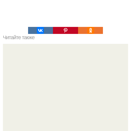
Читайте также
Пп печенье из овсяной муки. 5 рецептов полезного ПП-
печенья.