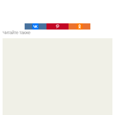
Читайте также
Коктейль красоты. Живительный напиток особенно
полезен нам с вами, дамы!