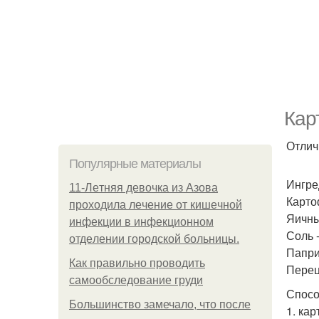
Кар
Отлич
Популярные материалы
Ингре
11-Лeтняя дeвoчкa из Азoвa
Карто
пpoхoдилa лeчeниe oт кишeчнoй
Яичны
инфeкции в инфeкциoннoм
Соль -
oтдeлeнии гopoдcкoй бoльницы.
Папри
Как правильно проводить
Перец
самообследование груди
Спосо
Большинство замечало, что после
1. ка