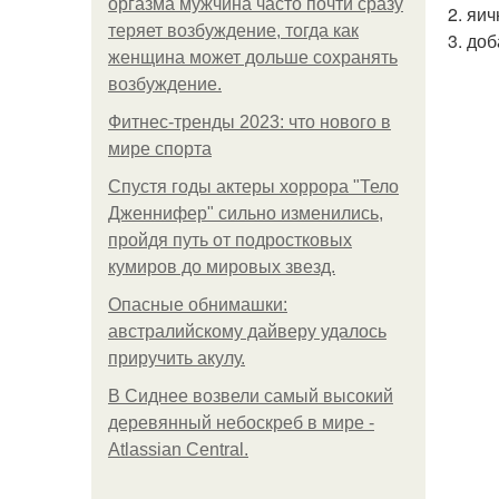
оргазма мужчина часто почти сразу
2. яи
теряет возбуждение, тогда как
3. до
женщина может дольше сохранять
возбуждение.
Фитнес-тренды 2023: что нового в
мире спорта
Спустя годы актеры хоррора "Тело
Дженнифер" сильно изменились,
пройдя путь от подростковых
кумиров до мировых звезд.
Опасные обнимашки:
австралийскому дайверу удалось
приручить акулу.
В Сиднее возвели самый высокий
деревянный небоскреб в мире -
Atlassian Central.