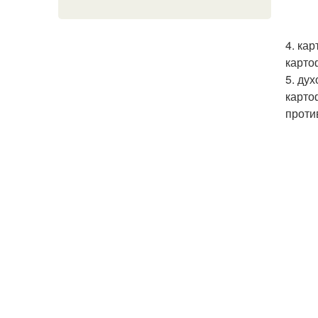
4. ка
карто
5. ду
карто
проти