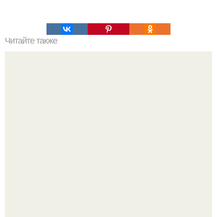
Читайте также
Шоколадная колбаска. Это самая - самая вкусная
"Колбаса" из детства.