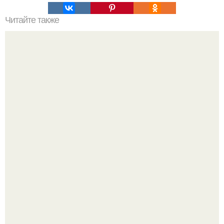
Читайте также
"Спасибо, мои дорогие!
Мало кто знает, что Элизабет олсен получила роль алы
Ванды максимофф не сразу.