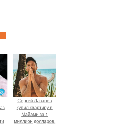
Сергей Лазарев
аз
купил квартиру в
Майами за 1
ти
миллион долларов.
ти -