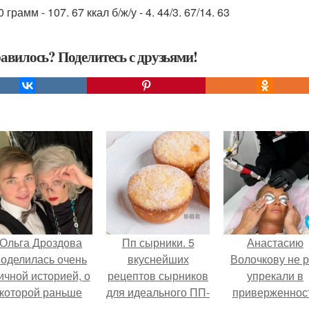
 грамм - 107. 67 ккал б/ж/у - 4. 44/3. 67/14. 63
авилось? Поделитесь с друзьями!
Ольга Дроздова
Пп сырники. 5
Анастасию
поделилась очень
вкуснейших
Волочкову не р
ичной историей, о
рецептов сырников
упрекали в
которой раньше
для идеального ПП-
приверженнос
очти не говорила.
завтрака.
устаревшим бью