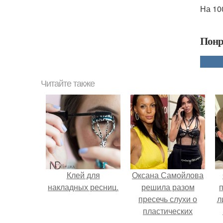
На 100
Понр
Читайте также
Клей для
Оксана Самойлова
накладных ресниц.
решила разом
пресечь слухи о
л
пластических
операциях и
п