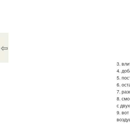
⇦
3. вл
4. до
5. по
6. ост
7. ра
8. см
с двух
9. во
возду