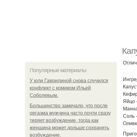
Кап
Отлич
Популярные материалы
Ингре
У юли Гаврилиной снова случился
Капуст
конфликт с комиком Ильей
Кефир
Соболевым.
Яйцо -
Большинство замечало, что после
Манная
оргазма мужчина часто почти сразу
Соль 
теряет возбуждение, тогда как
Оливк
женщина может дольше сохранять
Приго
возбуждение.