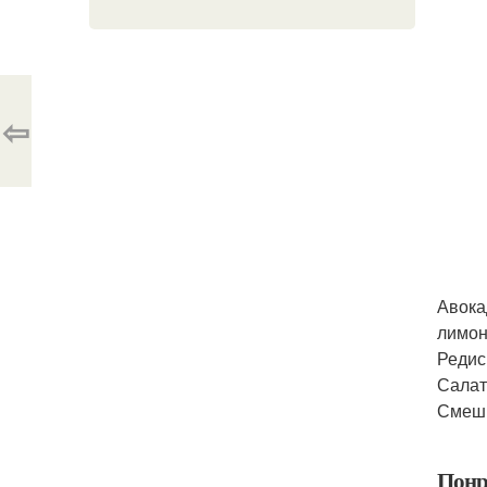
⇦
Авока
лимон
Редис
Салат
Смеши
Понр