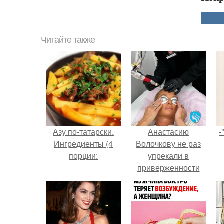
Читайте также
Азу по-татарски.
Анастасию
-
Ингредиенты (4
Волочкову не раз
порции:
упрекали в
приверженности
устаревшим бьюти -
процедурам.