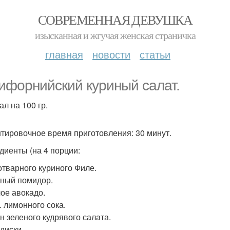
СОВРЕМЕННАЯ ДЕВУШКА
изысканная и жгучая женская страничка
главная
новости
статьи
ифорнийский куриный салат.
ал на 100 гр.
тировочное время приготовления: 30 минут.
диенты (на 4 порции:
 отварного куриного Филе.
пный помидор.
лое авокадо.
л. лимонного сока.
ан зеленого кудрявого салата.
диски.