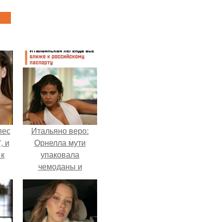
пес
Итальяно веро:
, и
Орнелла мути
 к
упаковала
чемоданы и
готовится
обзавестись
не
красным
я
паспортом.