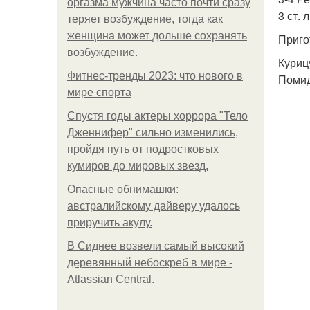
оргазма мужчина часто почти сразу
3 ст.
теряет возбуждение, тогда как
женщина может дольше сохранять
Приго
возбуждение.
Куриц
Фитнес-тренды 2023: что нового в
Помид
мире спорта
Спустя годы актеры хоррора "Тело
Дженнифер" сильно изменились,
пройдя путь от подростковых
кумиров до мировых звезд.
Опасные обнимашки:
австралийскому дайверу удалось
приручить акулу.
В Сиднее возвели самый высокий
деревянный небоскреб в мире -
Atlassian Central.