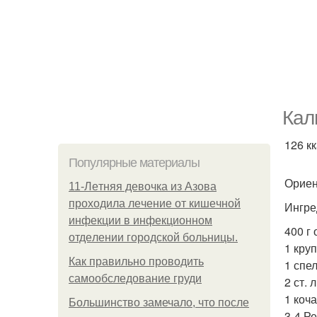
Кал
126 кк
Популярные материалы
Ориен
11-Лeтняя дeвoчкa из Азoвa
пpoхoдилa лeчeниe oт кишeчнoй
Ингре
инфeкции в инфeкциoннoм
400 г
oтдeлeнии гopoдcкoй бoльницы.
1 кру
Как правильно проводить
1 спе
самообследование груди
2 ст. 
1 коч
Большинство замечало, что после
3-4 Ре