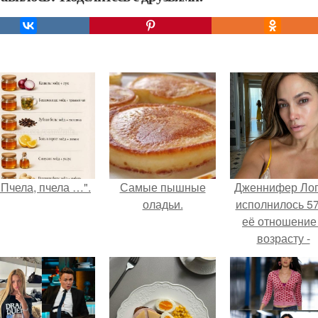
"Пчела, пчела …".
Самые пышные
Дженнифер Ло
оладьи.
исполнилось 57
её отношение
возрасту -
настоящий
манифест
уверенности: "
говорите, что 