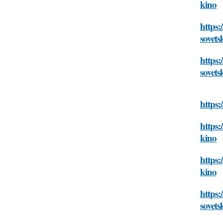
kino
https:
sovets
https:
sovets
https:
https:
kino
https:
kino
https:
sovets