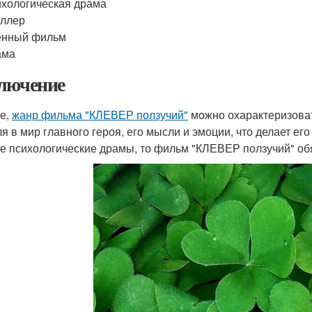
хологическая драма
иллер
енный фильм
ама
лючение
ге,
жанр фильма "КЛЕВЕР ползучий"
можно охарактеризоват
ля в мир главного героя, его мысли и эмоции, что делает е
е психологические драмы, то фильм "КЛЕВЕР ползучий" обя