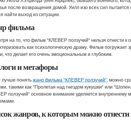
ию Уилла Хэтфилда (Бен Аффлек), бывшего военного, кото
вья после возвращения домой. Уилл изо всех сил пытается 
ся найти выход из ситуации.
р фильма
тря на то, что фильм "КЛЕВЕР ползучий" нельзя отнести к
ктеризовать как психологическую драму. Фильм погружает зр
и, что делает его очень эмоциональным и глубоким.
логи и метафоры
 лучше понять
жанр фильма "КЛЕВЕР ползучий"
, можно ср
ми, такими как "Пролетая над гнездом кукушки" или "Шопен. 
ЕР ползучий" основное внимание уделяется внутреннему ми
емами.
сок жанров, к которым можно отнест