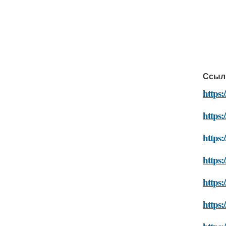
Ссыл
https:
https:
https:
https:
https:
https: