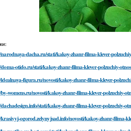
ки:
//narodnaya-dacha.ru/stati/kakoy-zhanr-filma-klever-polzuchiy
//doma-otido.ru/stati/kakoy-zhanr-filma-klever-polzuchiy-otnos
//idealnaya-figura.ru/novosti/kakoy-zhanr-filma-klever-polzuch
//by-womens.ru/novosti/kakoy-zhanr-filma-klever-polzuchiy-otn
//dachadesign.info/stati/kakoy-zhanr-filma-klever-polzuchiy-otn
//krasivyj-ogorod.zelynyjsad.info/novosti/kakoy-zhanr-filma-kl