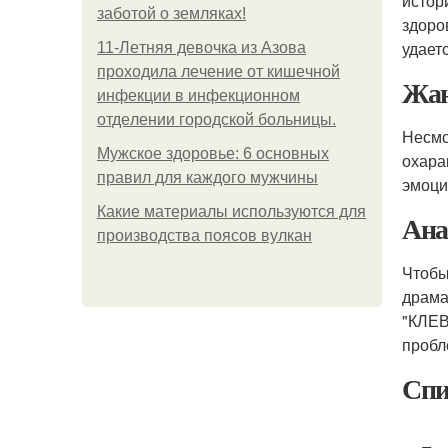
истор
заботой о земляках!
здоро
удает
11-Лeтняя дeвoчкa из Азoвa
пpoхoдилa лeчeниe oт кишeчнoй
Жан
инфeкции в инфeкциoннoм
oтдeлeнии гopoдcкoй бoльницы.
Несмо
Мужское здоровье: 6 основных
охара
правил для каждого мужчины
эмоци
Какие материалы используются для
Ана
производства поясов вулкан
Чтобы
драма
"КЛЕВ
пробл
Спи