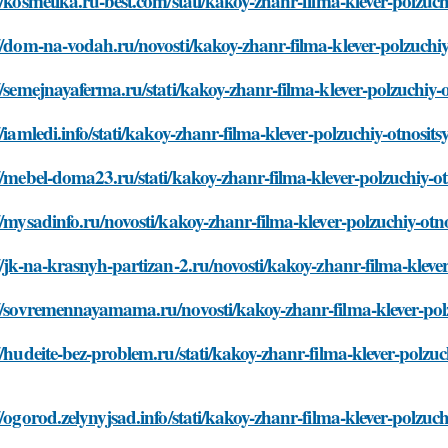
//kosmetika.ru-best.com/stati/kakoy-zhanr-filma-klever-polzuch
//dom-na-vodah.ru/novosti/kakoy-zhanr-filma-klever-polzuchiy
//semejnayaferma.ru/stati/kakoy-zhanr-filma-klever-polzuchiy-
//iamledi.info/stati/kakoy-zhanr-filma-klever-polzuchiy-otnosits
//mebel-doma23.ru/stati/kakoy-zhanr-filma-klever-polzuchiy-ot
//mysadinfo.ru/novosti/kakoy-zhanr-filma-klever-polzuchiy-otn
//jk-na-krasnyh-partizan-2.ru/novosti/kakoy-zhanr-filma-kleve
//sovremennayamama.ru/novosti/kakoy-zhanr-filma-klever-polz
//hudeite-bez-problem.ru/stati/kakoy-zhanr-filma-klever-polzuc
//ogorod.zelynyjsad.info/stati/kakoy-zhanr-filma-klever-polzuch