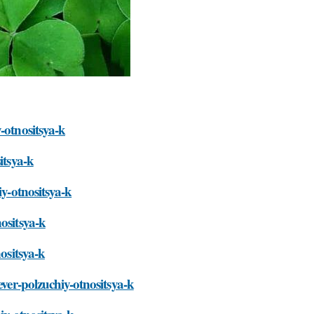
-otnositsya-k
itsya-k
iy-otnositsya-k
ositsya-k
ositsya-k
ever-polzuchiy-otnositsya-k