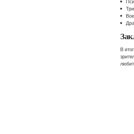
Пси
Тр
Во
Др
Зак
В ито
зрите
любит