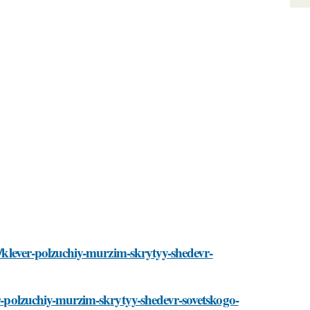
ti/klever-polzuchiy-murzim-skrytyy-shedevr-
er-polzuchiy-murzim-skrytyy-shedevr-sovetskogo-