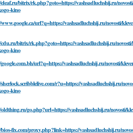
//eleaf.ru/bitrix/rk.php?goto=https://vashsadluchshij.ru/novos
kogo-kino
//www.google.ca/url?q=https://vashsadluchshij.ru/novosti/kle
//cdu.ru/bitrix/rk.php?goto=https://vashsadluchshij.ru/novost
kogo-kino
//google.com.bh/url?q=https://vashsadluchshij.ru/novosti/kle
//sherlock.scribblelive.com/r?u=https://vashsadluchshij.ru/nov
kogo-kino
//oldthing.ru/go.php?url=https://vashsadluchshij.ru/novosti/k
//bios-fix.com/proxy.php?link=https://vashsadluchshij.ru/novo