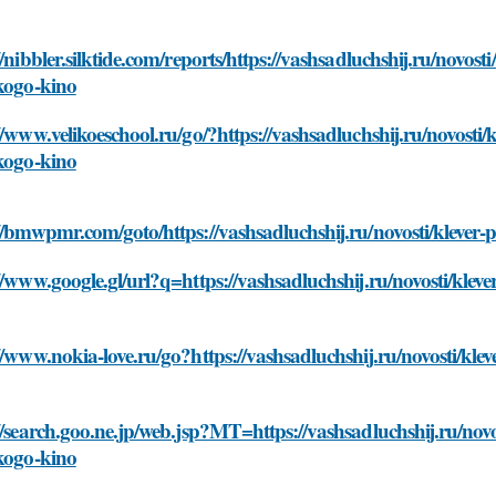
//nibbler.silktide.com/reports/https://vashsadluchshij.ru/novos
kogo-kino
//www.velikoeschool.ru/go/?https://vashsadluchshij.ru/novosti
kogo-kino
//bmwpmr.com/goto/https://vashsadluchshij.ru/novosti/klever
//www.google.gl/url?q=https://vashsadluchshij.ru/novosti/kle
//www.nokia-love.ru/go?https://vashsadluchshij.ru/novosti/kl
//search.goo.ne.jp/web.jsp?MT=https://vashsadluchshij.ru/nov
kogo-kino