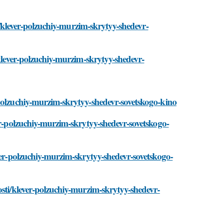
ti/klever-polzuchiy-murzim-skrytyy-shedevr-
/klever-polzuchiy-murzim-skrytyy-shedevr-
-polzuchiy-murzim-skrytyy-shedevr-sovetskogo-kino
ver-polzuchiy-murzim-skrytyy-shedevr-sovetskogo-
ever-polzuchiy-murzim-skrytyy-shedevr-sovetskogo-
osti/klever-polzuchiy-murzim-skrytyy-shedevr-