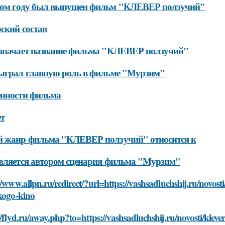
ком году был выпущен фильм "КЛЕВЕР ползучий"
ский состав
значает название фильма "КЛЕВЕР ползучий"
ыграл главную роль в фильме "Мурзим"
енности фильма
т
й жанр фильма "КЛЕВЕР ползучий" относится к
вляется автором сценария фильма "Мурзим"
//www.allpn.ru/redirect/?url=https://vashsadluchshij.ru/novos
kogo-kino
//flyd.ru/away.php?to=https://vashsadluchshij.ru/novosti/klev