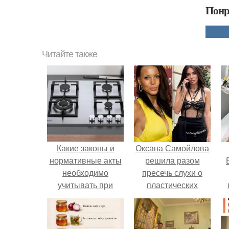
Понр
Читайте также
Какие законы и
Оксана Самойлова
нормативные акты
решила разом
необходимо
пресечь слухи о
учитывать при
пластических
переделке кухни в
операциях и
у
жилую комнату
публично
прояснила