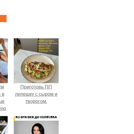
ли
Приготовь ПП
 в
лепешку с сыром и
це
творогом.
мую
зали
с