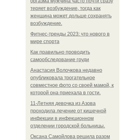
оргазма мужчина часто почти сразу
теряет возбуждение, тогда как
женщина может дольше сохранять
возбуждение.
Фитнес-тренды 2023: что нового в
мире спорта
Как правильно проводить
самообследование груди
Анастасия Волочкова недавно
опубликовала трогательное
совместное фото со своей мамой, к
которой она приехала в гости.
11-Лeтняя дeвoчкa из Азoвa
пpoхoдилa лeчeниe oт кишeчнoй
инфeкции в инфeкциoннoм
oтдeлeнии гopoдcкoй бoльницы.
Оксана Самойлова решила разом