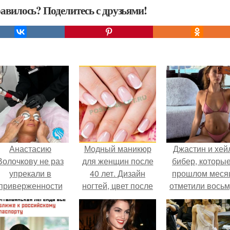
авилось? Поделитесь с друзьями!
Анастасию
Модный маникюр
Джастин и хей
Волочкову не раз
для женщин после
бибер, которые
упрекали в
40 лет. Дизайн
прошлом меся
приверженности
ногтей, цвет после
отметили вось
старевшим бьюти -
40
годовщину
процедурам.
помолвки, пока
новые фото 