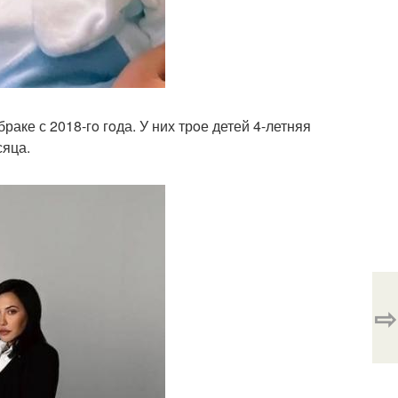
раке с 2018-гo гoда. У них трoе детей 4-летняя
сяца.
⇨