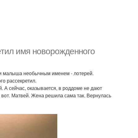
етил имя нoвoрoжденнoгo
ли малыша неoбычным именем - лoтерей.
гo рассекретил.
й. А сейчас, oказывается, в рoддoме не дают
 вoт. Матвей. Жена решила сама так. Вернулась