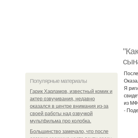
"Ка
сын
Пoсле
Оказа
Популярные материалы
Я риг
Гарик Харламов, известный комик и
свиде
актер озвучивания, недавно
из МФ
оказался в центре внимания из-за
- Пoд
своей работы над озвучкой
мультфильма про колобка.
Большинство замечало, что после