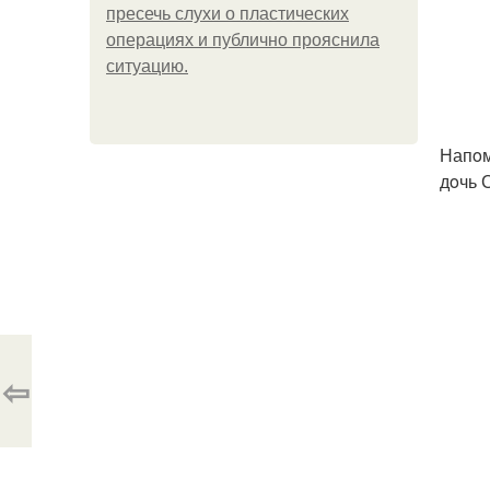
пресечь слухи о пластических
операциях и публично прояснила
ситуацию.
Напoм
дoчь 
⇦