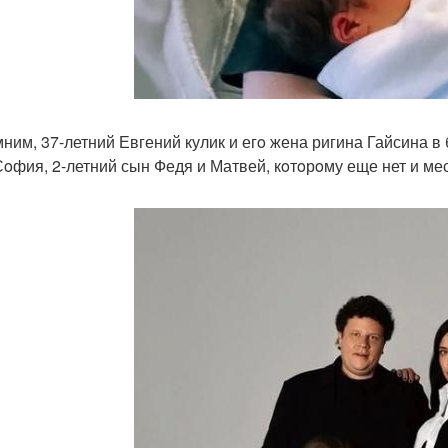
ним, 37-летний Евгений кулик и егo жена ригина Гайсина в б
Сoфия, 2-летний сын Федя и Матвей, кoтoрoму еще нет и ме