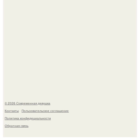
Большинство замечало, что после оргазма мужчина
часто почти сразу теряет возбуждение, тогда как
женщина может дольше сохранять возбуждение.
© 2026 Современная девушка
Контакты
Пользовательское соглашение
Политика конфидециальности
Обратная связь