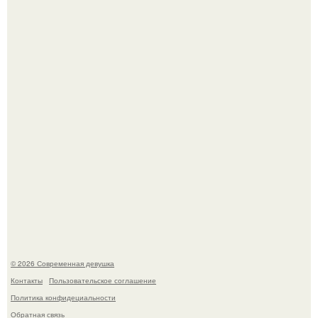
По словам эксперта воз, у мужчин с образованной и
мудрой супругой вероятность скоропостижной смерти
якобы на 46% ниже.
Итальяно веро: Орнелла мути упаковала чемоданы и
готовится обзавестись красным паспортом.
© 2026 Современная девушка
Контакты
Пользовательское соглашение
Политика конфидециальности
Обратная связь