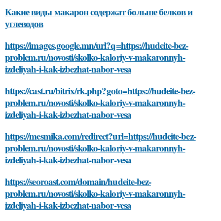
Какие виды макарон содержат больше белков и
углеводов
https://images.google.mn/url?q=https://hudeite-bez-
problem.ru/novosti/skolko-kaloriy-v-makaronnyh-
izdeliyah-i-kak-izbezhat-nabor-vesa
https://cast.ru/bitrix/rk.php?goto=https://hudeite-bez-
problem.ru/novosti/skolko-kaloriy-v-makaronnyh-
izdeliyah-i-kak-izbezhat-nabor-vesa
https://mesmika.com/redirect?url=https://hudeite-bez-
problem.ru/novosti/skolko-kaloriy-v-makaronnyh-
izdeliyah-i-kak-izbezhat-nabor-vesa
https://seoroast.com/domain/hudeite-bez-
problem.ru/novosti/skolko-kaloriy-v-makaronnyh-
izdeliyah-i-kak-izbezhat-nabor-vesa