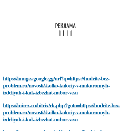
https://images.google.gg/url?q=https://hudeite-bez-
problem.ru/novosti/skolko-kaloriy-v-makaronnyh-
izdeliyah-i-kak-izbezhat-nabor-vesa
https://mirex.ru/bitrix/rk.php?goto=https://hudeite-bez-
problem.ru/novosti/skolko-kaloriy-v-makaronnyh-
izdeliyah-i-kak-izbezhat-nabor-vesa