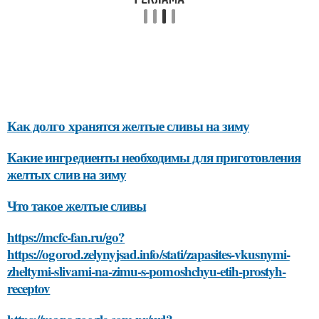
Как долго хранятся желтые сливы на зиму
Какие ингредиенты необходимы для приготовления
желтых слив на зиму
Что такое желтые сливы
https://mcfc-fan.ru/go?
https://ogorod.zelynyjsad.info/stati/zapasites-vkusnymi-
zheltymi-slivami-na-zimu-s-pomoshchyu-etih-prostyh-
receptov