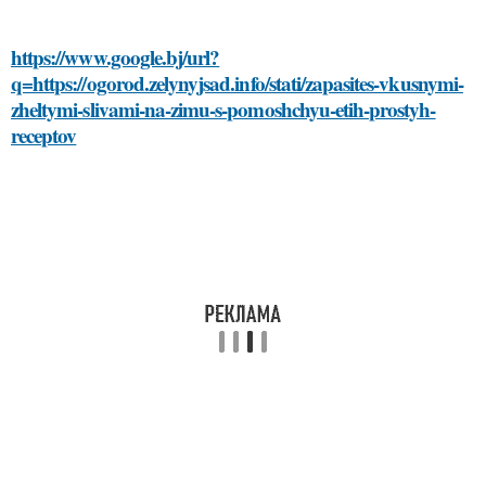
https://www.google.bj/url?
q=https://ogorod.zelynyjsad.info/stati/zapasites-vkusnymi-
zheltymi-slivami-na-zimu-s-pomoshchyu-etih-prostyh-
receptov