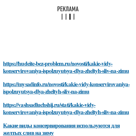
https://hudeite-bez-problem.ru/novosti/kakie-vidy-
konservirovaniya-ispolzuyutsya-dlya-zheltyh-sliv-na-zimu
https://mysadinfo.ru/novosti/kakie-vidy-konservirovaniya-
ispolzuyutsya-dlya-zheltyh-sliv-na-zimu
https://vashsadluchshij.ru/stati/kakie-vidy-
konservirovaniya-ispolzuyutsya-dlya-zheltyh-sliv-na-zimu
Какие виды консервирования используются для
желтых слив на зиму