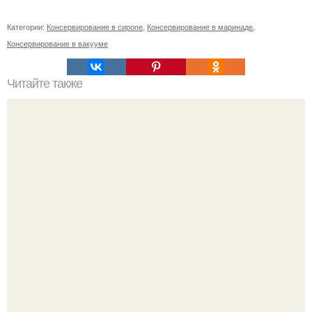
Категории:
Консервирование в сиропе
,
Консервирование в маринаде
,
Консервирование в вакууме
Читайте также
Советы по выбору мягкой мебели для пожилых людей