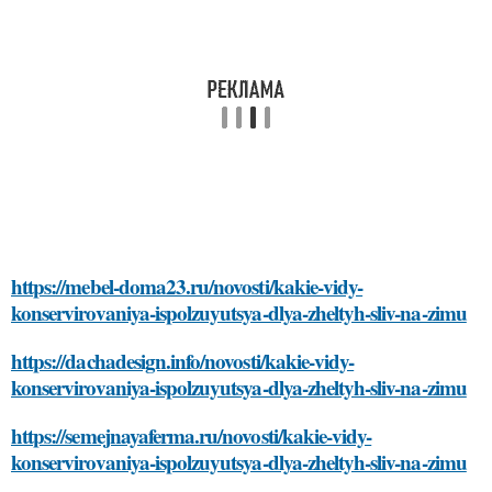
https://mebel-doma23.ru/novosti/kakie-vidy-
konservirovaniya-ispolzuyutsya-dlya-zheltyh-sliv-na-zimu
https://dachadesign.info/novosti/kakie-vidy-
konservirovaniya-ispolzuyutsya-dlya-zheltyh-sliv-na-zimu
https://semejnayaferma.ru/novosti/kakie-vidy-
konservirovaniya-ispolzuyutsya-dlya-zheltyh-sliv-na-zimu