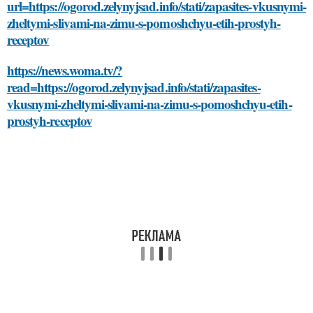
url=https://ogorod.zelynyjsad.info/stati/zapasites-vkusnymi-
zheltymi-slivami-na-zimu-s-pomoshchyu-etih-prostyh-
receptov
https://news.woma.tv/?
read=https://ogorod.zelynyjsad.info/stati/zapasites-
vkusnymi-zheltymi-slivami-na-zimu-s-pomoshchyu-etih-
prostyh-receptov