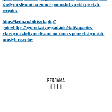
zheltymi-slivami-na-zimu-s-pomoshchyu-etih-prostyh-
receptov
https://kedu.ru/bitrix/rk.php?
goto=https://ogorod.zelynyjsad.info/stati/zapasites-
vkusnymi-zheltymi-slivami-na-zimu-s-pomoshchyu-etih-
prostyh-receptov