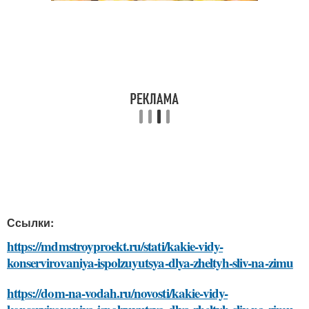
Ссылки:
https://mdmstroyproekt.ru/stati/kakie-vidy-
konservirovaniya-ispolzuyutsya-dlya-zheltyh-sliv-na-zimu
https://dom-na-vodah.ru/novosti/kakie-vidy-