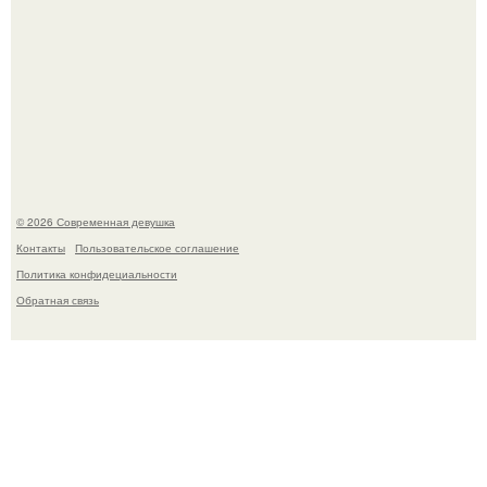
В стране зафиксировали аномальный психологический
сдвиг: переоценка ценностей и жесткая депрессия
теперь настигают парней на 10 лет раньше.
© 2026 Современная девушка
Контакты
Пользовательское соглашение
Политика конфидециальности
Обратная связь