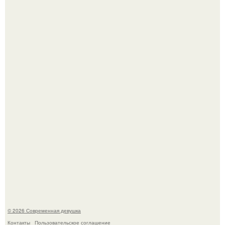
Имбирь - это не только ароматная специя, но и отличный
ингредиент для полезных напитков и блюд.
Мужчины с умными и образованными супругами реже
сталкиваются с внезапной смертью, заявила эксперт
воз.
© 2026 Современная девушка
Контакты
Пользовательское соглашение