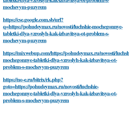
mochevym-puzyrem
https://cse.google.com.sb/url?
q=https://pohudeymax.ru/novosti/luchshie-mochegonnye-
tabletki-dlya-vzroslyh-kak-izbavitsya-ot-problem-s-
mochevym-puzyrem
https://mixwebup.com/https://pohudeymax.ru/novosti/luchsh
mochegonnye-tabletki-dlya-vzroslyh-kak-izbavitsya-ot-
problem-s-mochevym-puzyrem
https://no-e.ru/bitrix/rk.php?
goto=https://pohudeymax.ru/novosti/luchshie-
mochegonnye-tabletki-dlya-vzroslyh-kak-izbavitsya-ot-
problem-s-mochevym-puzyrem