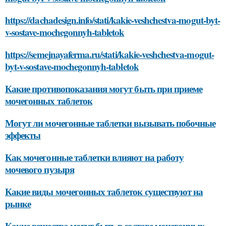
https://dachadesign.info/stati/kakie-veshchestva-mogut-byt-
v-sostave-mochegonnyh-tabletok
https://semejnayaferma.ru/stati/kakie-veshchestva-mogut-
byt-v-sostave-mochegonnyh-tabletok
Какие противопоказания могут быть при приеме
мочегонных таблеток
Могут ли мочегонные таблетки вызывать побочные
эффекты
Как мочегонные таблетки влияют на работу
мочевого пузыря
Какие виды мочегонных таблеток существуют на
рынке
Какие вещества могут быть в составе мочегонных