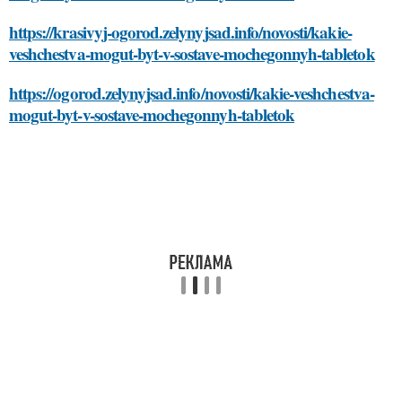
https://krasivyj-ogorod.zelynyjsad.info/novosti/kakie-
veshchestva-mogut-byt-v-sostave-mochegonnyh-tabletok
https://ogorod.zelynyjsad.info/novosti/kakie-veshchestva-
mogut-byt-v-sostave-mochegonnyh-tabletok