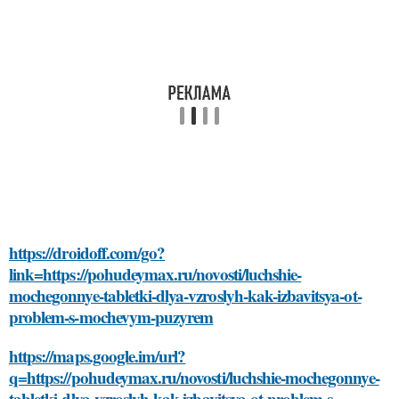
https://droidoff.com/go?
link=https://pohudeymax.ru/novosti/luchshie-
mochegonnye-tabletki-dlya-vzroslyh-kak-izbavitsya-ot-
problem-s-mochevym-puzyrem
https://maps.google.im/url?
q=https://pohudeymax.ru/novosti/luchshie-mochegonnye-
tabletki-dlya-vzroslyh-kak-izbavitsya-ot-problem-s-