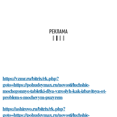
https://vzmr.ru/bitrix/rk.php?
goto=https://pohudeymax.ru/novosti/luchshie-
mochegonnye-tabletki-dlya-vzroslyh-kak-izbavitsya-ot-
problem-s-mochevym-puzyrem
https://ashirovo.ru/bitrix/rk.php?
goto=https://pohudeymax.ru/novosti/luchshie-