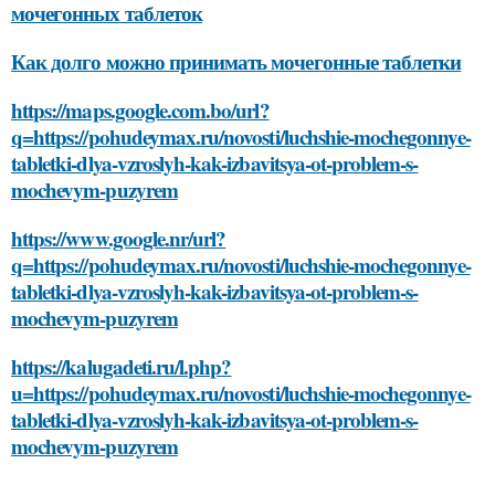
мочегонных таблеток
Как долго можно принимать мочегонные таблетки
https://maps.google.com.bo/url?
q=https://pohudeymax.ru/novosti/luchshie-mochegonnye-
tabletki-dlya-vzroslyh-kak-izbavitsya-ot-problem-s-
mochevym-puzyrem
https://www.google.nr/url?
q=https://pohudeymax.ru/novosti/luchshie-mochegonnye-
tabletki-dlya-vzroslyh-kak-izbavitsya-ot-problem-s-
mochevym-puzyrem
https://kalugadeti.ru/l.php?
u=https://pohudeymax.ru/novosti/luchshie-mochegonnye-
tabletki-dlya-vzroslyh-kak-izbavitsya-ot-problem-s-
mochevym-puzyrem