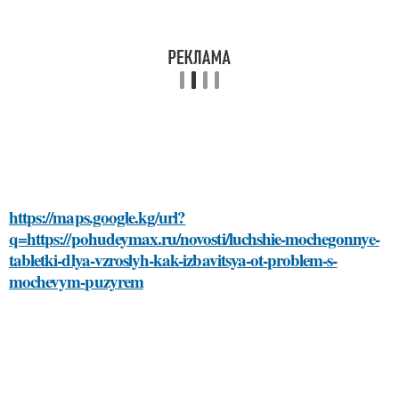
https://maps.google.kg/url?
q=https://pohudeymax.ru/novosti/luchshie-mochegonnye-
tabletki-dlya-vzroslyh-kak-izbavitsya-ot-problem-s-
mochevym-puzyrem