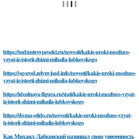
https://mdmstroyproekt.ru/novosti/kakie-uroki-mozhno-
vzyat-iz-istorii-zhizni-mihaila-labkovskogo
https://ogorod.zelynyjsad.info/novosti/kakie-uroki-mozhno-
vzyat-iz-istorii-zhizni-mihaila-labkovskogo
https://idealnaya-figura.ru/stati/kakie-uroki-mozhno-vzyat-
iz-istorii-zhizni-mihaila-labkovskogo
https://doma-otido.ru/novosti/kakie-uroki-mozhno-vzyat-
iz-istorii-zhizni-mihaila-labkovskogo
Как Михаил Лабковский развивал свою уверенность