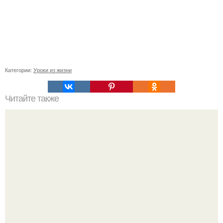
Категории:
Уроки из жизни
Читайте также
От дебюта до славы: изменения образа Аллы Пугачевой
с 1970-х годов