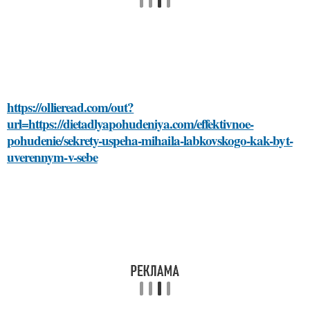
https://ollieread.com/out?
url=https://dietadlyapohudeniya.com/effektivnoe-
pohudenie/sekrety-uspeha-mihaila-labkovskogo-kak-byt-
uverennym-v-sebe