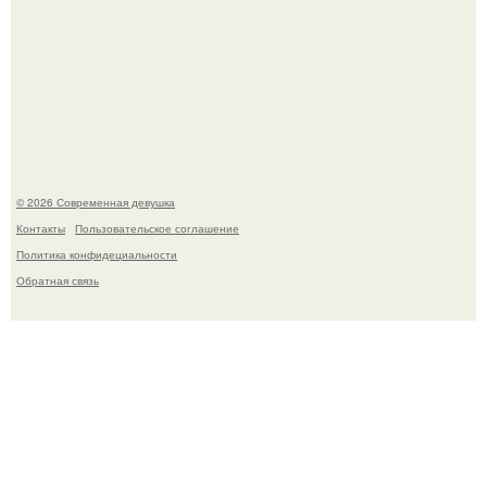
У юли Гаврилиной снова случился конфликт с комиком
Ильей Соболевым.
© 2026 Современная девушка
Контакты
Пользовательское соглашение
Политика конфидециальности
Обратная связь