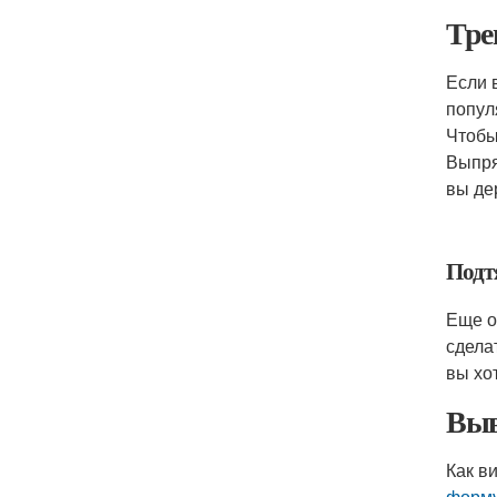
Тре
Если 
попул
Чтобы
Выпря
вы де
Подт
Еще о
сдела
вы хо
Вы
Как в
форм