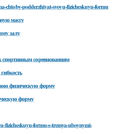
ma-chtoby-podderzhivat-svoyu-fizicheskuyu-formu
ную массу
ому залу
 к спортивным соревнованиям
 гибкость
свою физическую форму
ическую форму
voyu-fizicheskuyu-formu-s-tremya-uboynymi-