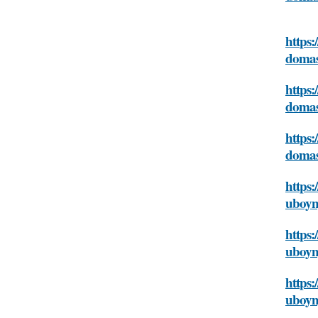
https:
domas
https:
domas
https:
domas
https:
uboyn
https
uboyn
https:
uboyn