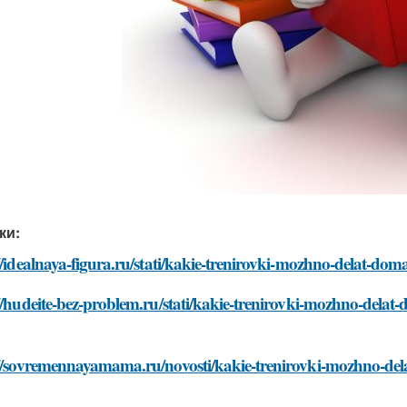
ки:
//idealnaya-figura.ru/stati/kakie-trenirovki-mozhno-delat-do
//hudeite-bez-problem.ru/stati/kakie-trenirovki-mozhno-delat
://sovremennayamama.ru/novosti/kakie-trenirovki-mozhno-del