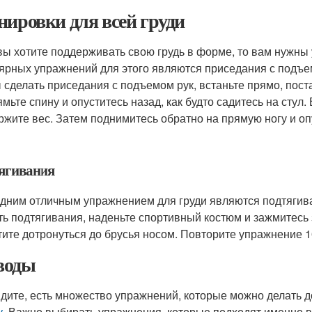
нировки для всей груди
вы хотите поддерживать свою грудь в форме, то вам нужны
ярных упражнений для этого являются приседания с подъемо
 сделать приседания с подъемом рук, встаньте прямо, пост
мьте спину и опуститесь назад, как будто садитесь на стул.
ржите вес. Затем поднимитесь обратно на прямую ногу и оп
ягивания
дним отличным упражнением для груди являются подтягиван
ть подтягивания, наденьте спортивный костюм и зажмитесь з
тите дотронуться до брусья носом. Повторите упражнение 1
воды
идите, есть множество упражнений, которые можно делать 
у
. Важно выбирать упражнения, которые подходят именно в