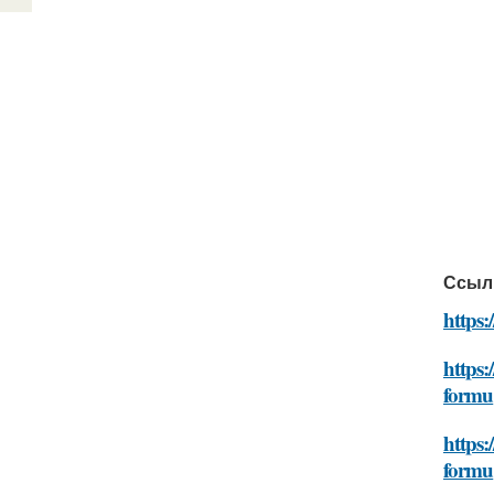
Ссыл
https:
https:
formu
https
formu