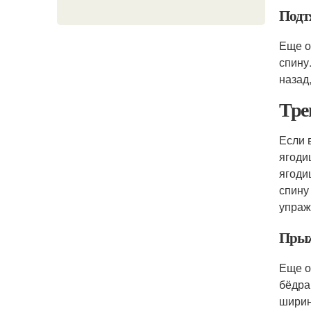
Подт
Еще о
спину
назад
Тре
Если 
ягоди
ягоди
спину
упраж
Прыж
Еще о
бёдра
ширин