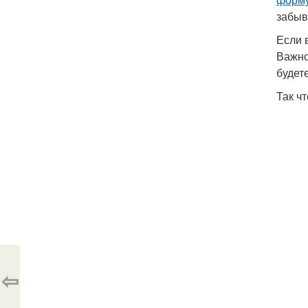
забыв
Если 
Важно
будет
Так ч
⇦