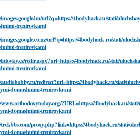
//images.google.hn/url?q=https://4bodyhack.ru/stati/uluchsh
hnimi-trenirovkami
//images.google.co.nz/url?q=https://4bodyhack.ru/stati/uluc
hnimi-trenirovkami
//lidovky.cz/redir.aspx?url=https://4bodyhack.ru/stati/uluch
hnimi-trenirovkami
//audiohobby.ru/redirect?url=https://4bodyhack.ru/stati/uluc
ymi-domashnimi-trenirovkami
://www.orthodoxytoday.org/?URL=https://4bodyhack.ru/stati/
ymi-domashnimi-trenirovkami
//trekbbs.com/proxy.php?link=https://4bodyhack.ru/stati/ulu
ymi-domashnimi-trenirovkami