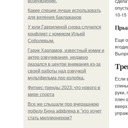
сдела
возбуждение.
опуст
Какие специи лучше использовать
10-15 
для вяления баклажанов
Прыж
У юли Гаврилиной снова случился
конфликт с комиком Ильей
Еще о
Соболевым.
ягоди
Гарик Харламов, известный комик и
Выпря
актер озвучивания, недавно
Тре
оказался в центре внимания из-за
своей работы над озвучкой
мультфильма про колобка.
Если 
спины
Фитнес-тренды 2023: что нового в
руки,
мире спорта
плеч 
Все же слышали про вчерашнюю
вверх
победу Бена аффлека в "кто хочет
упраж
стать миллионером?