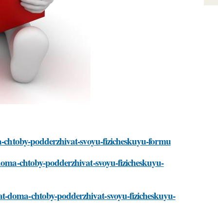
ma-chtoby-podderzhivat-svoyu-fizicheskuyu-formu
-doma-chtoby-podderzhivat-svoyu-fizicheskuyu-
at-doma-chtoby-podderzhivat-svoyu-fizicheskuyu-