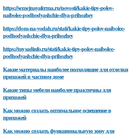
https://semejnayaferma.ru/novosti/kakie-tipy-polov-
naibolee-podhodyashchie-dlya-prihozhey
https://dom-na-vodah.ru/stati/kakie-tipy-polov-naibolee-
podhodyashchie-dlya-prihozhey
https://mysadinfo.ru/stati/kakie-tipy-polov-naibolee-
podhodyashchie-dlya-prihozhey
Какие материалы наиболее подходящие для отделки
прихожей в частном доме
Какие типы мебели наиболее практичны для
прихожей
Как можно создать оптимальное освещение в
прихожей
Как можно создать функциональную зону для