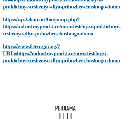
praktichnye-resheniya-dlya-prihozhey-chastnogo-doma
https://zip.2chan.net/bin/jump.php?
https://mdmstroyproekt.ru/novosti/stilnye-i-praktichnye-
resheniya-dlya-prihozhey-chastnogo-doma
https://www.fcterc.gov.ng/?
URL=https://mdmstroyproekt.ru/novosti/stilnye-i-
praktichnye-resheniya-dlya-prihozhey-chastnogo-doma