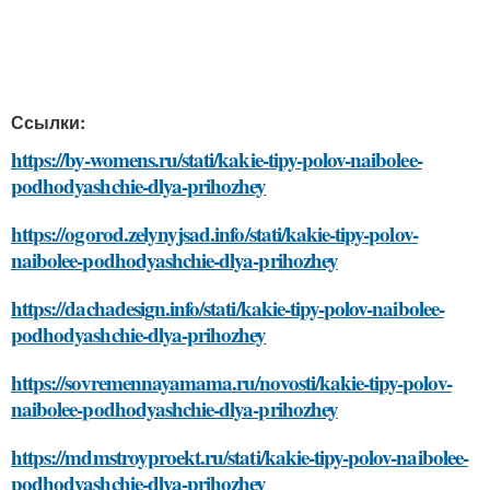
Ссылки:
https://by-womens.ru/stati/kakie-tipy-polov-naibolee-
podhodyashchie-dlya-prihozhey
https://ogorod.zelynyjsad.info/stati/kakie-tipy-polov-
naibolee-podhodyashchie-dlya-prihozhey
https://dachadesign.info/stati/kakie-tipy-polov-naibolee-
podhodyashchie-dlya-prihozhey
https://sovremennayamama.ru/novosti/kakie-tipy-polov-
naibolee-podhodyashchie-dlya-prihozhey
https://mdmstroyproekt.ru/stati/kakie-tipy-polov-naibolee-
podhodyashchie-dlya-prihozhey