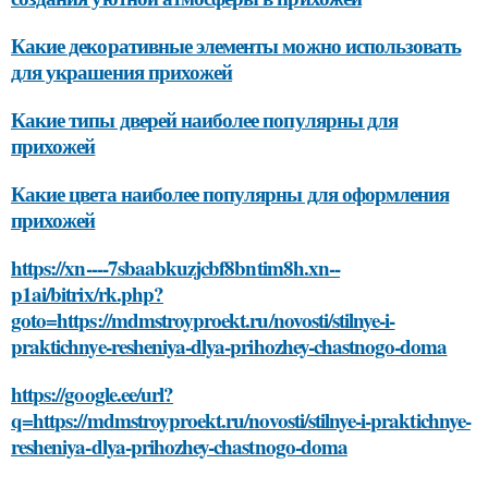
Какие декоративные элементы можно использовать
для украшения прихожей
Какие типы дверей наиболее популярны для
прихожей
Какие цвета наиболее популярны для оформления
прихожей
https://xn----7sbaabkuzjcbf8bntim8h.xn--
p1ai/bitrix/rk.php?
goto=https://mdmstroyproekt.ru/novosti/stilnye-i-
praktichnye-resheniya-dlya-prihozhey-chastnogo-doma
https://google.ee/url?
q=https://mdmstroyproekt.ru/novosti/stilnye-i-praktichnye-
resheniya-dlya-prihozhey-chastnogo-doma