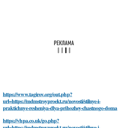
https://www.tagirov.org/out.php?
url=https://mdmstroyproekt.ru/novosti/stilnye-i-
praktichnye-resheniya-dlya-prihozhey-chastnogo-doma
https://vhpa.co.uk/go.php?
url=https://mdmstroyproekt.ru/novosti/stilnye-i-