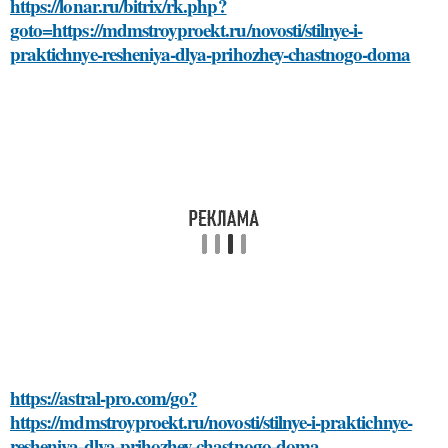
https://lonar.ru/bitrix/rk.php?
goto=https://mdmstroyproekt.ru/novosti/stilnye-i-
praktichnye-resheniya-dlya-prihozhey-chastnogo-doma
https://astral-pro.com/go?
https://mdmstroyproekt.ru/novosti/stilnye-i-praktichnye-
resheniya-dlya-prihozhey-chastnogo-doma