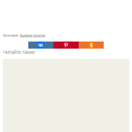
Категории:
Льняное полотно
Читайте также
Как коронавирус влияет на работу органов: все, что
нужно знать