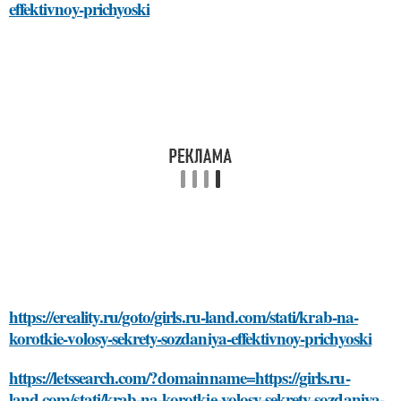
effektivnoy-prichyoski
https://ereality.ru/goto/girls.ru-land.com/stati/krab-na-
korotkie-volosy-sekrety-sozdaniya-effektivnoy-prichyoski
https://letssearch.com/?domainname=https://girls.ru-
land.com/stati/krab-na-korotkie-volosy-sekrety-sozdaniya-