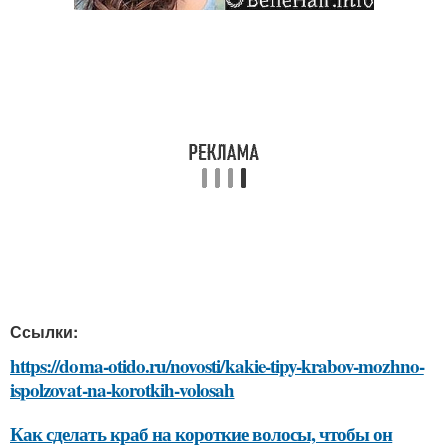
Ссылки:
https://doma-otido.ru/novosti/kakie-tipy-krabov-mozhno-
ispolzovat-na-korotkih-volosah
Как сделать краб на короткие волосы, чтобы он