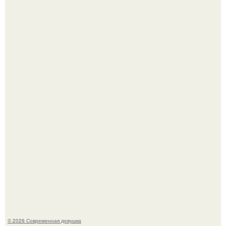
Девон аоки в роли суки в фильме "Двойной Форсаж"
(2003) стала одной из самых ярких и запоминающихся
героинь всей франшизы.
Девушка разместила объявление о чёрном котёнке, и
первого малыша быстро забрали в новый дом.
© 2026 Современная девушка