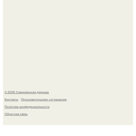
Спустя годы актеры хоррора "Тело Дженнифер" сильно
изменились, пройдя путь от подростковых кумиров до
мировых звезд.
© 2026 Современная девушка
Контакты
Пользовательское соглашение
Политика конфидециальности
Обратная связь