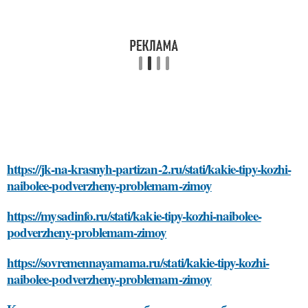
https://jk-na-krasnyh-partizan-2.ru/stati/kakie-tipy-kozhi-
naibolee-podverzheny-problemam-zimoy
https://mysadinfo.ru/stati/kakie-tipy-kozhi-naibolee-
podverzheny-problemam-zimoy
https://sovremennayamama.ru/stati/kakie-tipy-kozhi-
naibolee-podverzheny-problemam-zimoy