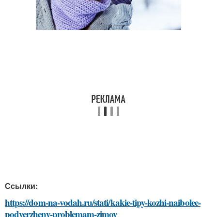
Ссылки:
https://dom-na-vodah.ru/stati/kakie-tipy-kozhi-naibolee-
podverzheny-problemam-zimoy