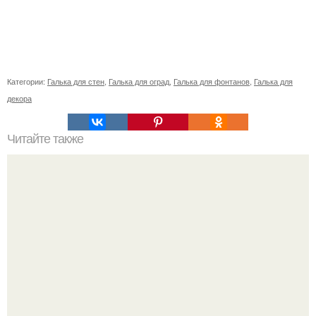
Категории:
Галька для стен
,
Галька для оград
,
Галька для фонтанов
,
Галька для
декора
Читайте также
Как коронавирус влияет на работу органов: все, что
нужно знать