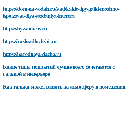
https://dom-na-vodah.ru/stati/kakie-tipy-galki-mozhno-
ispolzovat-dlya-sozdaniya-interera
https://by-womens.ru
https://vashsadluchshij.ru
https://narodnaya-dacha.ru
Какие типы покрытий лучше всего сочетаются с
галькой в интерьере
Как галька может влиять на атмосферу в помещении