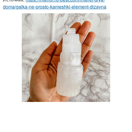
doma/galka-ne-prosto-kameshki-element-dizayna