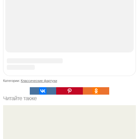
В этой истории не было подпольного кабинета и
"Мастера После Двухнедельных Курсов".
Сергей Лазарев купил квартиру в Майами за 1 миллион
долларов.