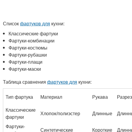
Список
фартуков для
кухни:
Классические фартуки
Фартуки-комбинации
Фартуки-костюмы
Фартуки-рубашки
Фартуки-плащи
Фартуки-маски
Таблица сравнения
фартуков для
кухни:
Тип фартука
Материал
Рукава
Разрез
Классические
Хлопок/полиэстер
Длинные
Длинн
фартуки
Фартуки-
Синтетические
Короткие
Длинн