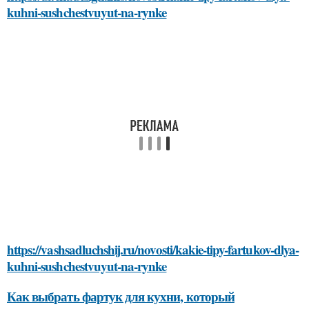
kuhni-sushchestvuyut-na-rynke
https://vashsadluchshij.ru/novosti/kakie-tipy-fartukov-dlya-
kuhni-sushchestvuyut-na-rynke
Как выбрать фартук для кухни, который