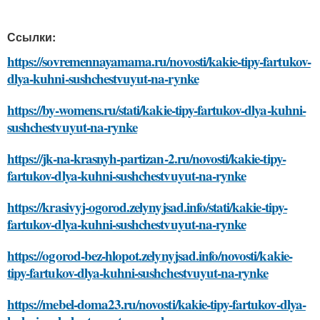
Ссылки:
https://sovremennayamama.ru/novosti/kakie-tipy-fartukov-
dlya-kuhni-sushchestvuyut-na-rynke
https://by-womens.ru/stati/kakie-tipy-fartukov-dlya-kuhni-
sushchestvuyut-na-rynke
https://jk-na-krasnyh-partizan-2.ru/novosti/kakie-tipy-
fartukov-dlya-kuhni-sushchestvuyut-na-rynke
https://krasivyj-ogorod.zelynyjsad.info/stati/kakie-tipy-
fartukov-dlya-kuhni-sushchestvuyut-na-rynke
https://ogorod-bez-hlopot.zelynyjsad.info/novosti/kakie-
tipy-fartukov-dlya-kuhni-sushchestvuyut-na-rynke
https://mebel-doma23.ru/novosti/kakie-tipy-fartukov-dlya-