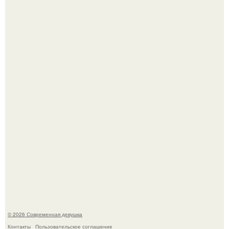
Платье, которое до сих пор вызывает споры спустя годы.
Рацион 1400 калорий.
© 2026 Современная девушка
Контакты
Пользовательское соглашение