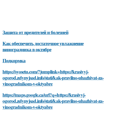
Защита от вредителей и болезней
Как обеспечить достаточное увлажнение
виноградника в октябре
Подкормка
https://syosetu.com/?jumplink=https://krasivyj-
ogorod.zelynyjsad.info/stati/kak-pravilno-uhazhivat-za-
vinogradnikom-v-oktyabre
https://maps.google.ca/url?q=https://krasivyj-
ogorod.zelynyjsad.info/stati/kak-pravilno-uhazhivat-za-
vinogradnikom-v-oktyabre