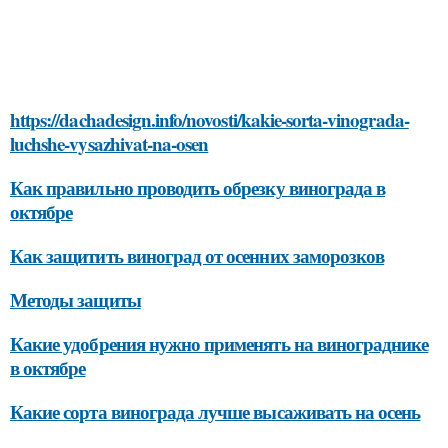
https://dachadesign.info/novosti/kakie-sorta-vinograda-
luchshe-vysazhivat-na-osen
Как правильно проводить обрезку винограда в
октябре
Как защитить виноград от осенних заморозков
Методы защиты
Какие удобрения нужно применять на винограднике
в октябре
Какие сорта винограда лучше высаживать на осень