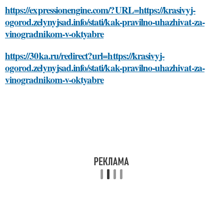
https://expressionengine.com/?URL=https://krasivyj-
ogorod.zelynyjsad.info/stati/kak-pravilno-uhazhivat-za-
vinogradnikom-v-oktyabre
https://30ka.ru/redirect?url=https://krasivyj-
ogorod.zelynyjsad.info/stati/kak-pravilno-uhazhivat-za-
vinogradnikom-v-oktyabre