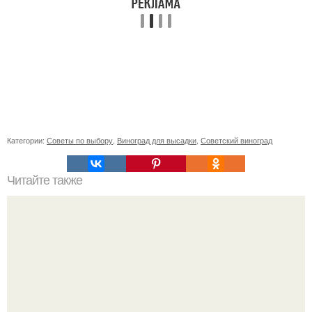
Категории:
Советы по выбору
,
Виноград для высадки
,
Советский виноград
Читайте также
Как сделать окна герметичными