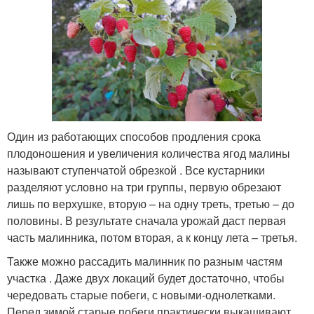
Один из работающих способов продления срока
плодоношения и увеличения количества ягод малины
называют ступенчатой обрезкой . Все кустарники
разделяют условно на три группы, первую обрезают
лишь по верхушке, вторую – на одну треть, третью – до
половины. В результате сначала урожай даст первая
часть малинника, потом вторая, а к концу лета – третья.
Также можно рассадить малинник по разным частям
участка . Даже двух локаций будет достаточно, чтобы
чередовать старые побеги, с новыми-однолетками.
Перед зимой старые побеги практически выкашивают