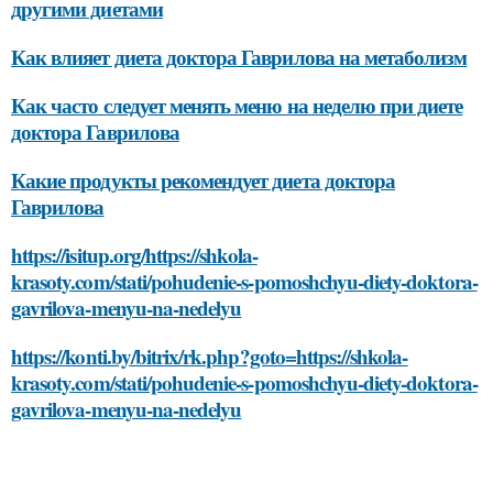
другими диетами
Как влияет диета доктора Гаврилова на метаболизм
Как часто следует менять меню на неделю при диете
доктора Гаврилова
Какие продукты рекомендует диета доктора
Гаврилова
https://isitup.org/https://shkola-
krasoty.com/stati/pohudenie-s-pomoshchyu-diety-doktora-
gavrilova-menyu-na-nedelyu
https://konti.by/bitrix/rk.php?goto=https://shkola-
krasoty.com/stati/pohudenie-s-pomoshchyu-diety-doktora-
gavrilova-menyu-na-nedelyu