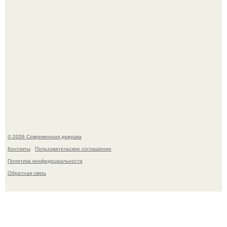
Бывшая актриса для самых взрослых амаранта Хэнк
стала сенатором в Колумбии.
© 2026 Современная девушка
Контакты
Пользовательское соглашение
Политика конфидециальности
Обратная связь