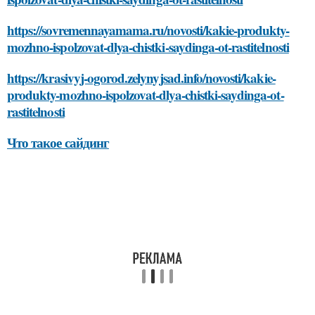
https://sovremennayamama.ru/novosti/kakie-produkty-
mozhno-ispolzovat-dlya-chistki-saydinga-ot-rastitelnosti
https://krasivyj-ogorod.zelynyjsad.info/novosti/kakie-
produkty-mozhno-ispolzovat-dlya-chistki-saydinga-ot-
rastitelnosti
Что такое сайдинг