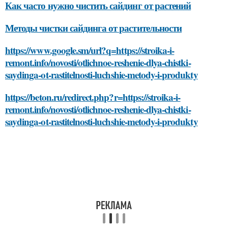
Как часто нужно чистить сайдинг от растений
Методы чистки сайдинга от растительности
https://www.google.sm/url?q=https://stroika-i-
remont.info/novosti/otlichnoe-reshenie-dlya-chistki-
saydinga-ot-rastitelnosti-luchshie-metody-i-produkty
https://beton.ru/redirect.php?r=https://stroika-i-
remont.info/novosti/otlichnoe-reshenie-dlya-chistki-
saydinga-ot-rastitelnosti-luchshie-metody-i-produkty