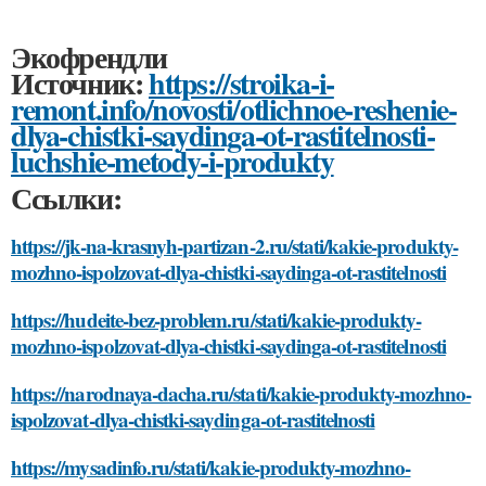
Экофрендли
Источник:
https://stroika-i-
remont.info/novosti/otlichnoe-reshenie-
dlya-chistki-saydinga-ot-rastitelnosti-
luchshie-metody-i-produkty
Ссылки:
https://jk-na-krasnyh-partizan-2.ru/stati/kakie-produkty-
mozhno-ispolzovat-dlya-chistki-saydinga-ot-rastitelnosti
https://hudeite-bez-problem.ru/stati/kakie-produkty-
mozhno-ispolzovat-dlya-chistki-saydinga-ot-rastitelnosti
https://narodnaya-dacha.ru/stati/kakie-produkty-mozhno-
ispolzovat-dlya-chistki-saydinga-ot-rastitelnosti
https://mysadinfo.ru/stati/kakie-produkty-mozhno-