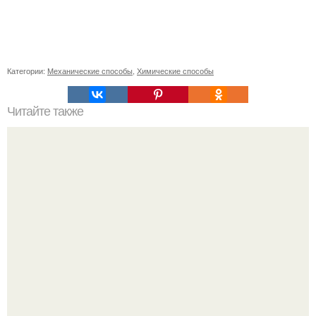
Категории:
Механические способы
,
Химические способы
Читайте также
Красивые и стильные: втирка на бордовых ногтях