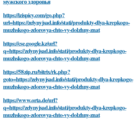
мужского здоровья
https://izispicy.com/go.php?
url=https://zelynyjsad.info/stati/produkty-dlya-krepkogo-
muzhskogo-zdorovya-chto-vy-dolzhny-znat
https://cse.google.kz/url?
q=https://zelynyjsad.info/stati/produkty-dlya-krepkogo-
muzhskogo-zdorovya-chto-vy-dolzhny-znat
https://58zip.ru/bitrix/rk.php?
goto=https://zelynyjsad.info/stati/produkty-dlya-krepkogo-
muzhskogo-zdorovya-chto-vy-dolzhny-znat
https://www.orta.de/url?
q=https://zelynyjsad.info/stati/produkty-dlya-krepkogo-
muzhskogo-zdorovya-chto-vy-dolzhny-znat