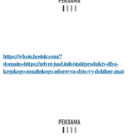
https://whois.hostsir.com/?
domain=https://zelynyjsad.info/stati/produkty-dlya-
krepkogo-muzhskogo-zdorovya-chto-vy-dolzhny-znat