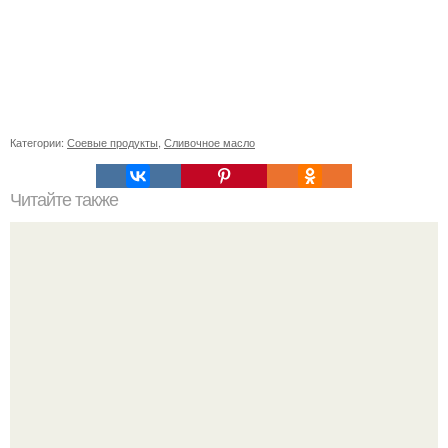
Категории:
Соевые продукты
,
Сливочное масло
Читайте также
Станьте экспертом в причесывании коротких волос:
пошаговый гайд