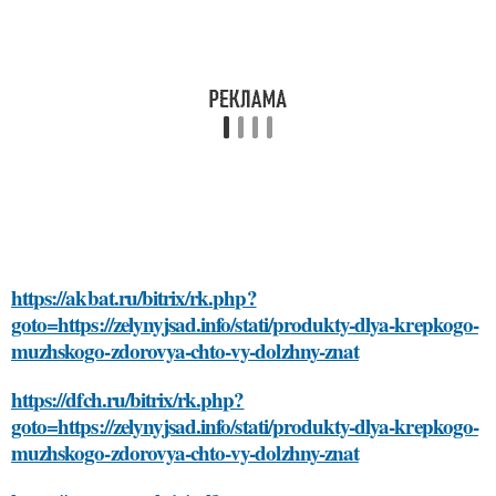
https://akbat.ru/bitrix/rk.php?
goto=https://zelynyjsad.info/stati/produkty-dlya-krepkogo-
muzhskogo-zdorovya-chto-vy-dolzhny-znat
https://dfch.ru/bitrix/rk.php?
goto=https://zelynyjsad.info/stati/produkty-dlya-krepkogo-
muzhskogo-zdorovya-chto-vy-dolzhny-znat