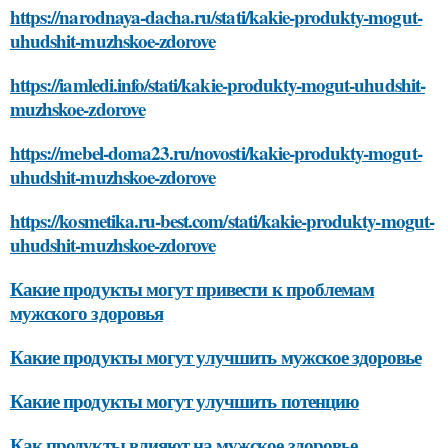
https://narodnaya-dacha.ru/stati/kakie-produkty-mogut-
uhudshit-muzhskoe-zdorove
https://iamledi.info/stati/kakie-produkty-mogut-uhudshit-
muzhskoe-zdorove
https://mebel-doma23.ru/novosti/kakie-produkty-mogut-
uhudshit-muzhskoe-zdorove
https://kosmetika.ru-best.com/stati/kakie-produkty-mogut-
uhudshit-muzhskoe-zdorove
Какие продукты могут привести к проблемам
мужского здоровья
Какие продукты могут улучшить мужское здоровье
Какие продукты могут улучшить потенцию
Как продукты влияют на мужское здоровье