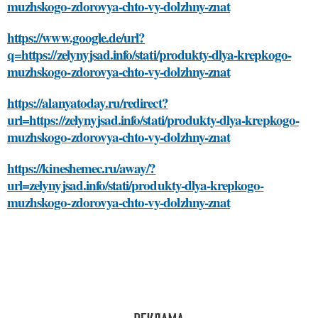
muzhskogo-zdorovya-chto-vy-dolzhny-znat
https://www.google.de/url?
q=https://zelynyjsad.info/stati/produkty-dlya-krepkogo-
muzhskogo-zdorovya-chto-vy-dolzhny-znat
https://alanyatoday.ru/redirect?
url=https://zelynyjsad.info/stati/produkty-dlya-krepkogo-
muzhskogo-zdorovya-chto-vy-dolzhny-znat
https://kineshemec.ru/away/?
url=zelynyjsad.info/stati/produkty-dlya-krepkogo-
muzhskogo-zdorovya-chto-vy-dolzhny-znat