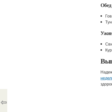
Обед
Гов
Тун
Ужи
Сви
Кур
Выв
Надею
недел
здоро
⇦