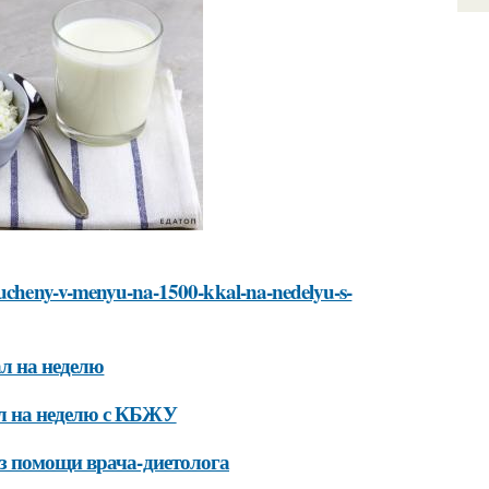
lyucheny-v-menyu-na-1500-kkal-na-nedelyu-s-
ал на неделю
л на неделю с КБЖУ
з помощи врача-диетолога