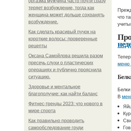
оргазма мужчина часто почти сразу
теряет возбуждение, тогда как
Прежд
женщина может дольше сохранять
что т
возбуждение.
учиты
Как сделать красивый пучок на
Про
короткие волосы: проверенные
нед
рецепты
Оксана Самойлова решила разом
Тепер
пресечь слухи о пластических
меню 
операциях и публично прояснила
Белк
ситуацию.
Здоровье и ментальное
Белки
благополучие: как найти баланс
В
мен
Фитнес-тренды 2023: что нового в
Яй
мире спорта
Кур
Св
Как правильно проводить
Гов
самообследование груди