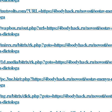
://nutsvolts.com/?URL=https://4bodyhack.ru/novosti/sostav-m
oga
://wapbox.ru/out.php?url=https://4bodyhack.ru/novosti/sosta
a-dietologa
//mirex.ru/bitrix/rk.php?goto=https://4bodyhack.ru/novosti/
a-dietologa
//1d.media/bitrix/rk.php?goto=https://4bodyhack.ru/novosti/
a-dietologa
//pc.3ne.biz/r.php?https://4bodyhack.ru/novosti/sostav-meny
oga
//ng.ru/bitrix/click.php?goto=https://4bodyhack.ru/novosti/s
a-dietologa