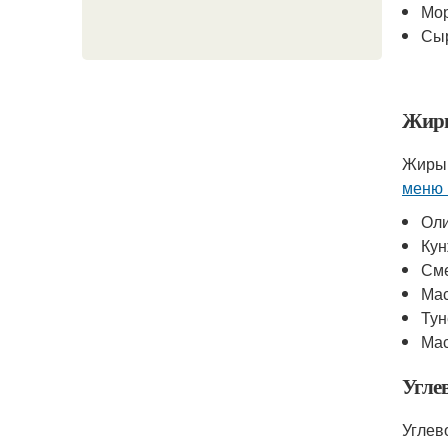
Мо
Сы
Жир
Жиры 
меню 
Оли
Кун
См
Мас
Тун
Мас
Угле
Углев