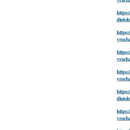
https
dietol
https
vrach
https:
vrach
https:
vrach
https:
dietol
https:
vrach