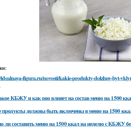
ки:
//idealnaya-figura.ru/novosti/kakie-produkty-dolzhny-byt-vk
u
акое КБЖУ и как оно влияет на состав меню на 1500 кк
 продукты должны быть включены в меню на 1500 кка
 ли составить меню на 1500 ккал на неделю с КБЖУ бе