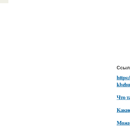
Ссыл
https:
kbzh
Что т
Какие
Можно