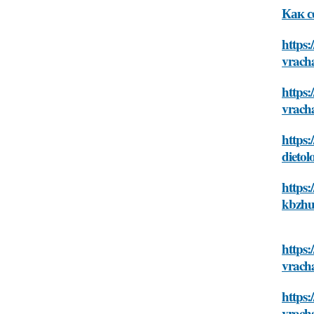
Как с
https:
vrach
https:
vrach
https
dietol
https
kbzhu
https:
vrach
https:
vrach