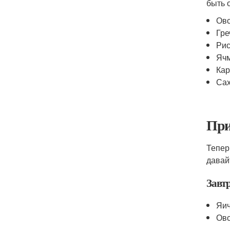
быть 
Овс
Гре
Ри
Яч
Ка
Сах
При
Тепер
давай
Завт
Яич
Овс