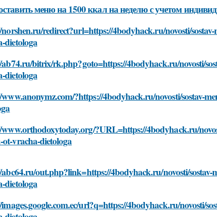
оставить меню на 1500 ккал на неделю с учетом индиви
//norshen.ru/redirect?url=https://4bodyhack.ru/novosti/sost
a-dietologa
//ab74.ru/bitrix/rk.php?goto=https://4bodyhack.ru/novosti/s
a-dietologa
://www.anonymz.com/?https://4bodyhack.ru/novosti/sostav-me
oga
://www.orthodoxytoday.org/?URL=https://4bodyhack.ru/novost
-ot-vracha-dietologa
//abc64.ru/out.php?link=https://4bodyhack.ru/novosti/sostav
a-dietologa
//images.google.com.ec/url?q=https://4bodyhack.ru/novosti/s
a-dietologa