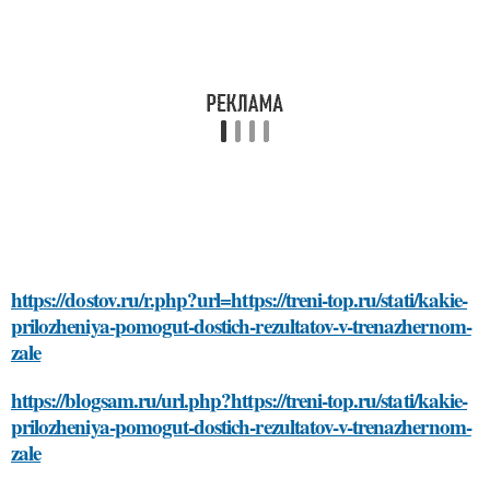
https://dostov.ru/r.php?url=https://treni-top.ru/stati/kakie-
prilozheniya-pomogut-dostich-rezultatov-v-trenazhernom-
zale
https://blogsam.ru/url.php?https://treni-top.ru/stati/kakie-
prilozheniya-pomogut-dostich-rezultatov-v-trenazhernom-
zale