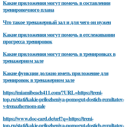
Какие приложения могут помочь в составлении
тренировочного плана
Что такое тренажерный зал и для чего он нужен
Какие приложения могут помочь в отслеживании
прогресса тренировок
Какие приложения могут помочь в тренировках в
тренажерном зале
Какие функции должно иметь приложение для
тренировок в тренажерном зале
https://miamibeach411.com/?URL=https://treni-
top.ru/stati/kakie-prilozheniya-pomogut-dostich-rezultatov-
v-trenazhernom-zale
https://www.doc-card.de/url?q=https://treni-
top.ru/stati/kakie-prilozheniya-pomogut-dostich-rezultatov-