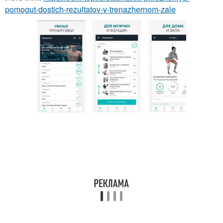
pomogut-dostich-rezultatov-v-trenazhernom-zale