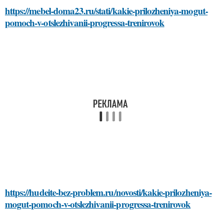
https://mebel-doma23.ru/stati/kakie-prilozheniya-mogut-
pomoch-v-otslezhivanii-progressa-trenirovok
https://hudeite-bez-problem.ru/novosti/kakie-prilozheniya-
mogut-pomoch-v-otslezhivanii-progressa-trenirovok