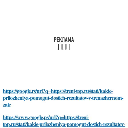
https://google.rs/url?q=https://treni-top.ru/stati/kakie-
prilozheniya-pomogut-dostich-rezultatov-v-trenazhernom-
zale
https://www.google.ps/url?q=https://treni-
top.ru/stati/kakie-prilozheniya-pomogut-dostich-rezultatov-