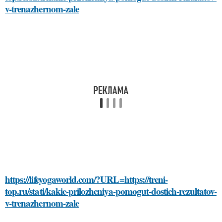
v-trenazhernom-zale
https://lifeyogaworld.com/?URL=https://treni-
top.ru/stati/kakie-prilozheniya-pomogut-dostich-rezultatov-
v-trenazhernom-zale