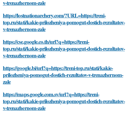
v-trenazhernom-zale
https://lostnationarchery.com/?URL=https://treni-
top.ru/stati/kakie-prilozheniya-pomogut-dostich-rezultatov-
v-trenazhernom-zale
https://cse.google.co.th/url?q=https://treni-
top.ru/stati/kakie-prilozheniya-pomogut-dostich-rezultatov-
v-trenazhernom-zale
https://google.bi/url?q=https://treni-top.ru/stati/kakie-
prilozheniya-pomogut-dostich-rezultatov-v-trenazhernom-
zale
https://maps.google.com.sv/url?q=https://treni-
top.ru/stati/kakie-prilozheniya-pomogut-dostich-rezultatov-
v-trenazhernom-zale