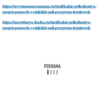
https://sovremennayamama.ru/stati/kakie-prilozheniya-
mogut-pomoch-v-otslezhivanii-progressa-trenirovok
https://narodnaya-dacha.ru/stati/kakie-prilozheniya-
mogut-pomoch-v-otslezhivanii-progressa-trenirovok