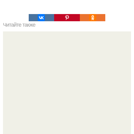
Читайте также
Будьте уверенными в себе: 8 железных правил
ухоженной женщины