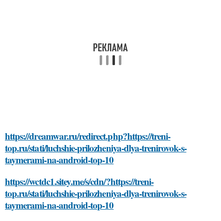
https://dreamwar.ru/redirect.php?https://treni-
top.ru/stati/luchshie-prilozheniya-dlya-trenirovok-s-
taymerami-na-android-top-10
https://wctdc1.sitey.me/s/cdn/?https://treni-
top.ru/stati/luchshie-prilozheniya-dlya-trenirovok-s-
taymerami-na-android-top-10