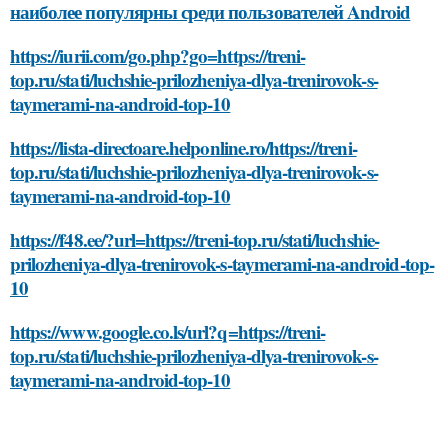
наиболее популярны среди пользователей Android
https://iurii.com/go.php?go=https://treni-
top.ru/stati/luchshie-prilozheniya-dlya-trenirovok-s-
taymerami-na-android-top-10
https://lista-directoare.helponline.ro/https://treni-
top.ru/stati/luchshie-prilozheniya-dlya-trenirovok-s-
taymerami-na-android-top-10
https://f48.ee/?url=https://treni-top.ru/stati/luchshie-
prilozheniya-dlya-trenirovok-s-taymerami-na-android-top-
10
https://www.google.co.ls/url?q=https://treni-
top.ru/stati/luchshie-prilozheniya-dlya-trenirovok-s-
taymerami-na-android-top-10