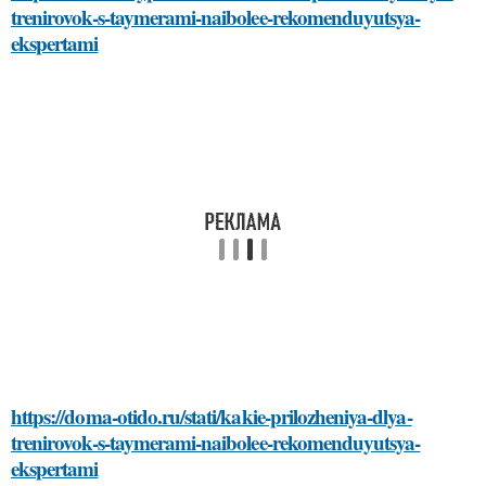
trenirovok-s-taymerami-naibolee-rekomenduyutsya-
ekspertami
https://doma-otido.ru/stati/kakie-prilozheniya-dlya-
trenirovok-s-taymerami-naibolee-rekomenduyutsya-
ekspertami