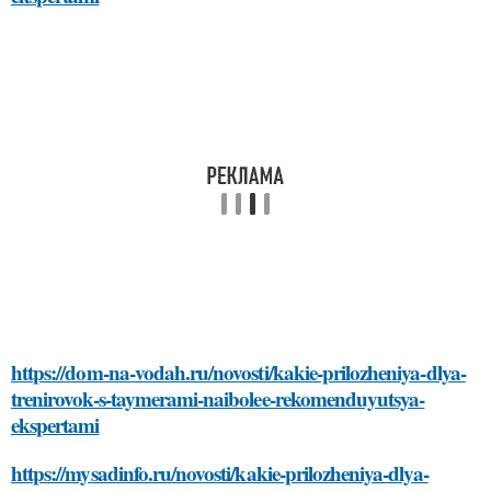
https://dom-na-vodah.ru/novosti/kakie-prilozheniya-dlya-
trenirovok-s-taymerami-naibolee-rekomenduyutsya-
ekspertami
https://mysadinfo.ru/novosti/kakie-prilozheniya-dlya-