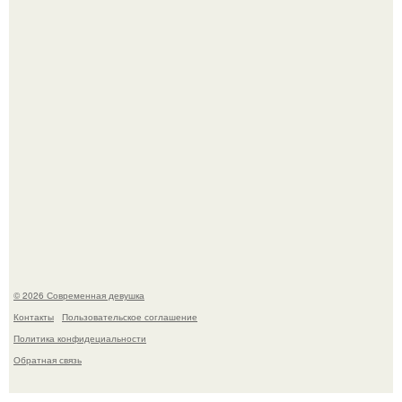
Спустя годы актеры хоррора "Тело Дженнифер" сильно
изменились, пройдя путь от подростковых кумиров до
мировых звезд.
© 2026 Современная девушка
Контакты
Пользовательское соглашение
Политика конфидециальности
Обратная связь