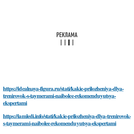
https://idealnaya-figura.ru/stati/kakie-prilozheniya-dlya-
trenirovok-s-taymerami-naibolee-rekomenduyutsya-
ekspertami
https://iamledi.info/stati/kakie-prilozheniya-dlya-trenirovok-
s-taymerami-naibolee-rekomenduyutsya-ekspertami