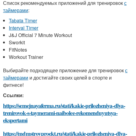
Список рекомендуемых приложений для тренировок
с
таймерами
:
Tabata Timer
Interval Timer
J&J Official 7 Minute Workout
Sworkit
FitNotes
Workout Trainer
Выбирайте подходящее приложение для тренировок
с
таймерами
и достигайте своих целей в спорте и
фитнесе!
Ссылки:
https://semejnayaferma.ru/stati/kakie-prilozheniya-dlya-
trenirovok-s-taymerami-naibolee-rekomenduyutsya-
ekspertami
https://mdmstroyproekt.ru/stati/kakie-prilozheniya-dlya-