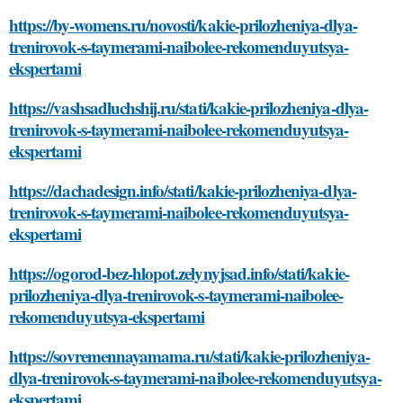
https://by-womens.ru/novosti/kakie-prilozheniya-dlya-
trenirovok-s-taymerami-naibolee-rekomenduyutsya-
ekspertami
https://vashsadluchshij.ru/stati/kakie-prilozheniya-dlya-
trenirovok-s-taymerami-naibolee-rekomenduyutsya-
ekspertami
https://dachadesign.info/stati/kakie-prilozheniya-dlya-
trenirovok-s-taymerami-naibolee-rekomenduyutsya-
ekspertami
https://ogorod-bez-hlopot.zelynyjsad.info/stati/kakie-
prilozheniya-dlya-trenirovok-s-taymerami-naibolee-
rekomenduyutsya-ekspertami
https://sovremennayamama.ru/stati/kakie-prilozheniya-
dlya-trenirovok-s-taymerami-naibolee-rekomenduyutsya-
ekspertami